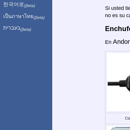
한국어로
(βeta)
Si usted ti
no es su c
เป็นภาษาไทย
(βeta)
Enchufe
בעברית
(βeta)
Andor
En
Cla