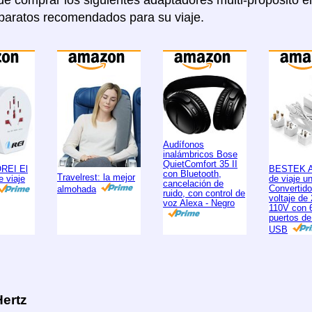
e comprar los siguientes adaptadores multi-proposito
aparatos recomendados para su viaje.
Audífonos
inalámbricos Bose
QuietComfort 35 II
OREI El
BESTEK A
con Bluetooth,
Travelrest: la mejor
e viaje
de viaje un
cancelación de
Convertido
almohada
ruido, con control de
voltaje de
voz Alexa - Negro
110V con 
puertos de
USB
ertz