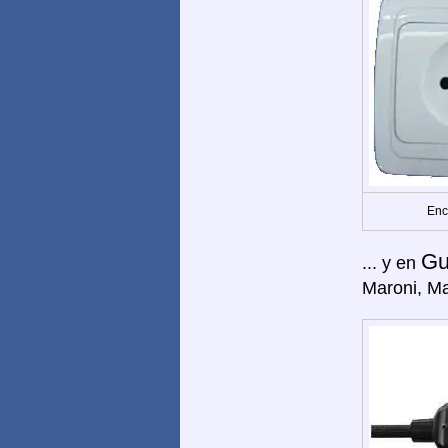
Enc
Gu
... y en
Maroni, M