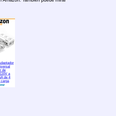
 en Amazon. Tambien puede mirar
daptador
iversal
r de
 220V a
6A de 4
 carga