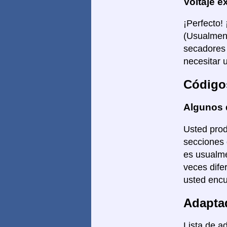
Voltaje e
¡Perfecto!
(Usualment
secadores 
necesitar 
Código
Algunos 
Usted prod
secciones 
es usualme
veces dife
usted encu
Adapta
Lista de a