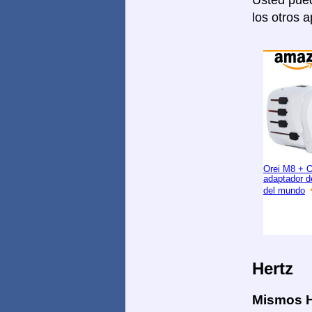
Usted pued
los otros 
Orei M8 + 
adaptador d
del mundo
Hertz
Mismos H