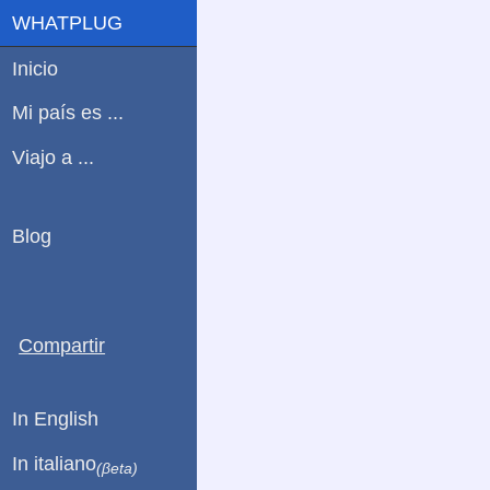
WHATPLUG
Inicio
Mi país es ...
Viajo a ...
Blog
Compartir
In English
In italiano
(βeta)