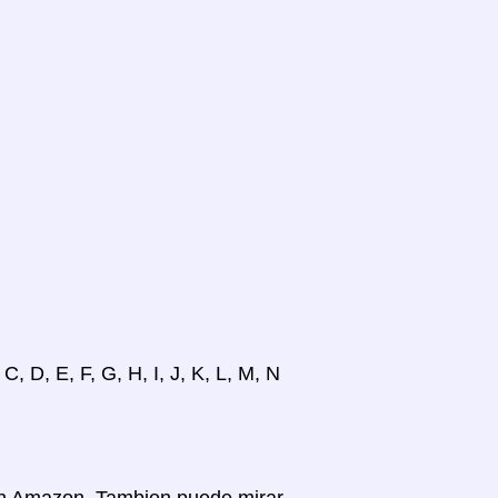
, D, E, F, G, H, I, J, K, L, M, N