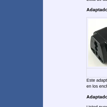
Adaptado
Este adapta
en los enc
Adaptado