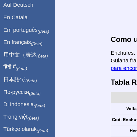
Auf Deutsch
En Català
Em português
(βeta)
Como us
En français
(βeta)
Enchufes, 
用中文（表达
(βeta)
Guiana fra
हिंदी में
para encon
(βeta)
日本語で
Tabla 
(βeta)
По-русски
(βeta)
Di indonesia
(βeta)
Volta
Trong việt
(βeta)
Cod. Enchu
Türkçe olarak
Her
(βeta)