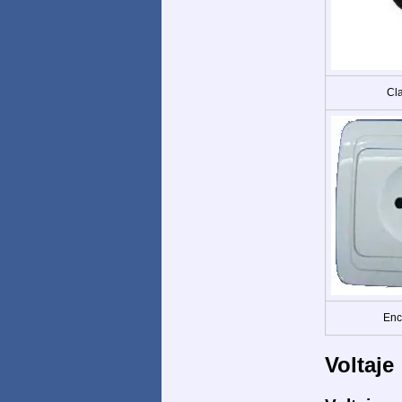
Cla
Enc
Voltaje