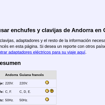
ar enchufes y clavijas de Andorra en 
clavijas, adaptadores y el resto de la información necesa
ncés en esta página. Si desea un reporte con otros paíse
trar adaptadores eléctricos para su viaje aquí
.
Resumen
Andorra
Guiana francés
je:
220V.
220V.
fe:
C, F.
C, D, E.
tz:
50Hz.
50Hz.