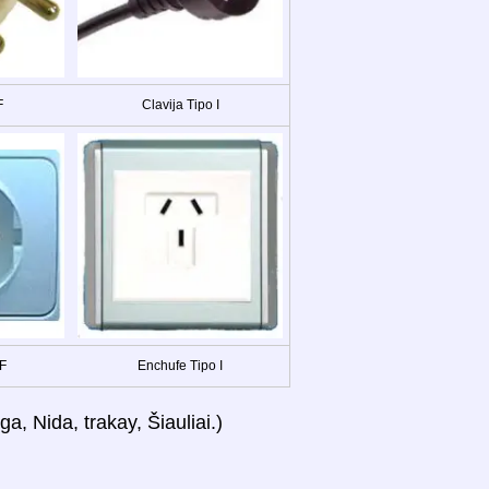
F
Clavija Tipo I
 F
Enchufe Tipo I
a, Nida, trakay, Šiauliai.)