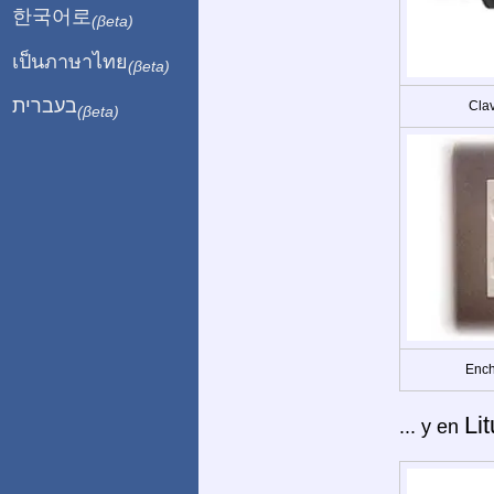
한국어로
(βeta)
เป็นภาษาไทย
(βeta)
בעברית
Clav
(βeta)
Ench
Li
... y en