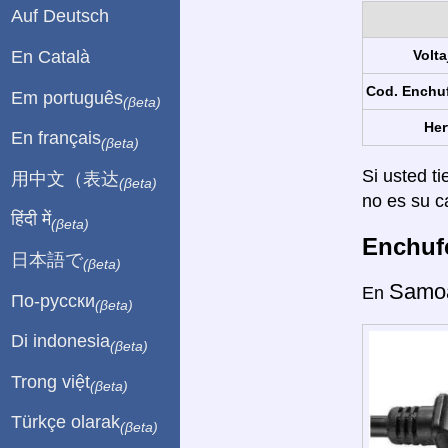
Auf Deutsch
En Català
Volta
Cod. Enchu
Em português
(βeta)
Her
En français
(βeta)
Si usted ti
用中文（表达
(βeta)
no es su c
हिंदी में
(βeta)
Enchufe
日本語で
(βeta)
Samo
En
По-русски
(βeta)
Di indonesia
(βeta)
Trong việt
(βeta)
Türkçe olarak
(βeta)