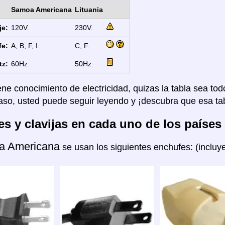
Samoa Americana
Lituania
je:
120V.
230V.
fe:
A, B, F, I.
C, F.
tz:
60Hz.
50Hz.
ene conocimiento de electricidad, quizas la tabla sea tod
aso, usted puede seguir leyendo y ¡descubra que esa tab
s y clavijas en cada uno de los países
a Americana
se usan los siguientes enchufes: (inclu