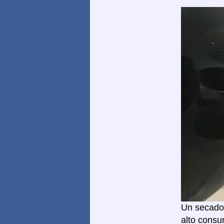
Un secador
alto consu