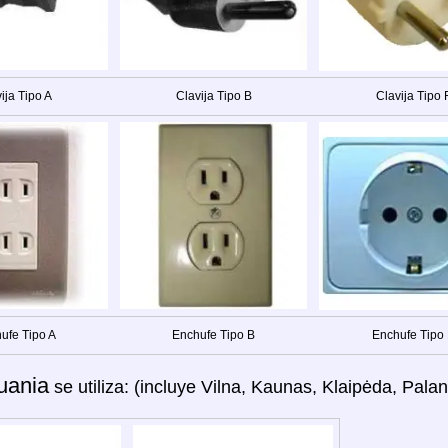
ija Tipo A
Clavija Tipo B
Clavija Tipo 
ufe Tipo A
Enchufe Tipo B
Enchufe Tipo
tuania
se utiliza: (incluye Vilna, Kaunas, Klaipėda, Palang