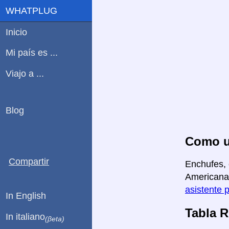
WHATPLUG
Inicio
Mi país es ...
Viajo a ...
Blog
Como us
Compartir
Enchufes, 
Americana 
asistente 
In English
Tabla 
In italiano
(βeta)