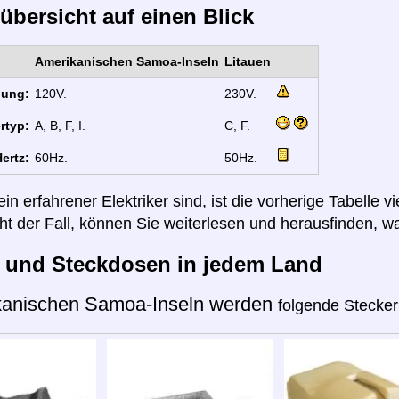
übersicht auf einen Blick
Amerikanischen Samoa-Inseln
Litauen
nung:
120V.
230V.
rtyp:
A, B, F, I.
C, F.
ertz:
60Hz.
50Hz.
n erfahrener Elektriker sind, ist die vorherige Tabelle vi
cht der Fall, können Sie weiterlesen und herausfinden, wa
r und Steckdosen in jedem Land
kanischen Samoa-Inseln werden
folgende Stecker