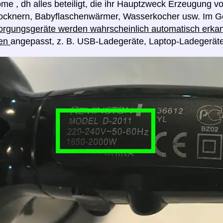
me , dh alles beteiligt, die ihr Hauptzweck Erzeugung v
rocknern, Babyflaschenwärmer, Wasserkocher usw. Im G
rgungsgeräte werden wahrscheinlich automatisch erkan
en
angepasst, z. B. USB-Ladegeräte, Laptop-Ladegerät