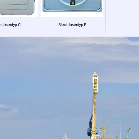
kdosentyp C
Steckdosentyp F