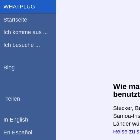
WHATPLUG
Startseite
Ich komme aus ...
Ich besuche ...
Blog
Wie ma
benutzt
Teilen
Stecker, B
Samoa-Inse
In English
Länder wü
Reise zu 
En Español