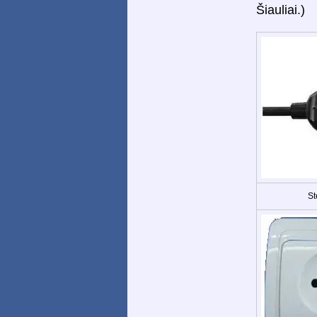
Šiauliai.)
St