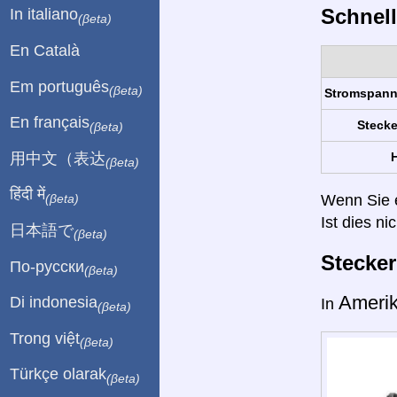
Schnell
In italiano
(βeta)
En Català
Em português
(βeta)
Stromspan
En français
Stecke
(βeta)
用中文（表达
H
(βeta)
हिंदी में
Wenn Sie ei
(βeta)
Ist dies ni
日本語で
(βeta)
Stecke
По-русски
(βeta)
Ameri
Di indonesia
In
(βeta)
Trong việt
(βeta)
Türkçe olarak
(βeta)