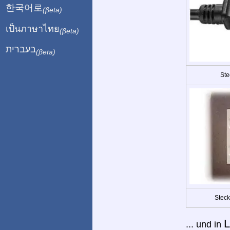
한국어로
(βeta)
เป็นภาษาไทย
(βeta)
בעברית
(βeta)
Ste
Steck
L
... und in