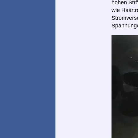
hohen Strö
wie Haart
Stromverso
Spannung