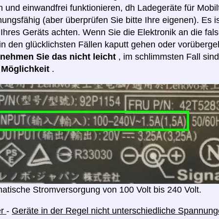
 und einwandfrei funktionieren, dh Ladegeräte für Mobilt
ngsfähig (aber überprüfen Sie bitte Ihre eigenen). Es i
hres Geräts achten. Wenn Sie die Elektronik an die fa
in den glücklichsten Fällen kaputt gehen oder vorüberge
e nehmen Sie das nicht leicht
, im schlimmsten Fall sin
e Möglichkeit
.
atische Stromversorgung von 100 Volt bis 240 Volt.
er
-
Geräte in der Regel nicht unterschiedliche Spannu