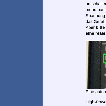
umschalten
mehrspannu
Spannung I
das Gerät 
Aber
bitt
eine real
Eine autom
High-Pow