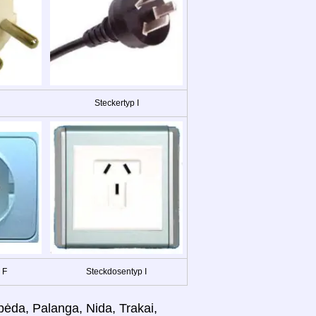
Steckertyp I
 F
Steckdosentyp I
ipėda, Palanga, Nida, Trakai,