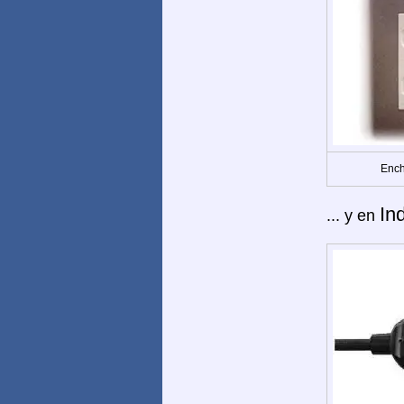
Ench
In
... y en