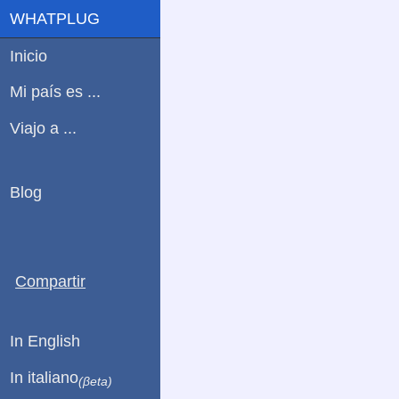
WHATPLUG
Inicio
Mi país es ...
Viajo a ...
Blog
Compartir
In English
In italiano
(βeta)