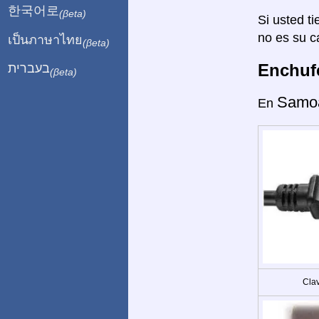
한국어로
(βeta)
Si usted ti
no es su c
เป็นภาษาไทย
(βeta)
Enchufe
בעברית
(βeta)
Samo
En
Clav