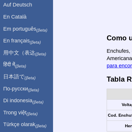
Auf Deutsch
En Català
Em português
(βeta)
Como us
En français
(βeta)
Enchufes, 
用中文（表达
(βeta)
Americana 
हिंदी में
para encon
(βeta)
日本語で
Tabla 
(βeta)
По-русски
(βeta)
Di indonesia
(βeta)
Volta
Trong việt
(βeta)
Cod. Enchu
Türkçe olarak
Her
(βeta)