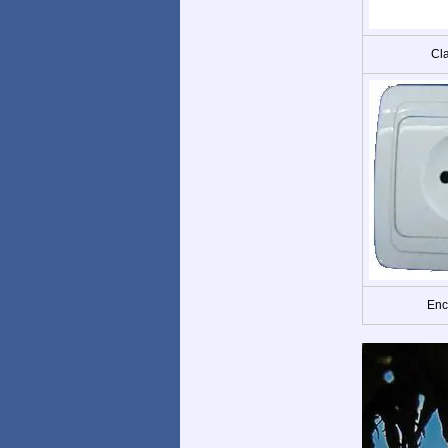
Cla
Enc