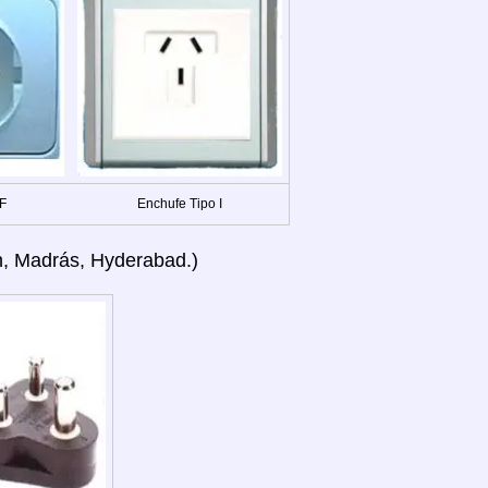
 F
Enchufe Tipo I
eh, Madrás, Hyderabad.)