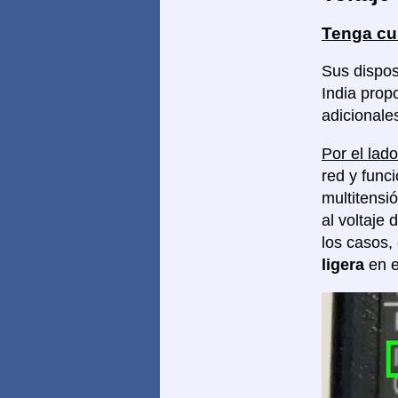
Tenga cu
Sus dispos
India prop
adicionale
Por el lado
red y func
multitensi
al voltaje 
los casos,
ligera
en e