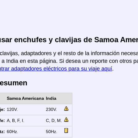
ar enchufes y clavijas de Samoa Amer
clavijas, adaptadores y el resto de la información neces
a India en esta página. Si desea un reporte con otros paí
trar adaptadores eléctricos para su viaje aquí
.
Resumen
Samoa Americana
India
je:
120V.
230V.
fe:
A, B, F, I.
C, D, M.
tz:
60Hz.
50Hz.