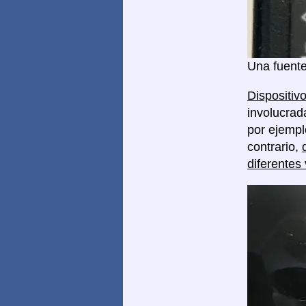
Una fuente
Dispositivo
involucrad
por ejempl
contrario,
diferentes 