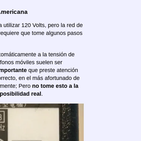
 Americana
tilizar 120 Volts, pero la red de
e requiere que tome algunos pasos
tomáticamente a la tensión de
éfonos móviles suelen ser
importante
que preste atención
correcto, en el más afortunado de
almente; Pero
no tome esto a la
posibilidad real
.