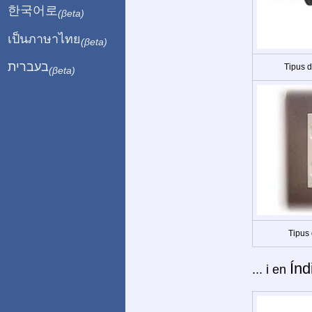
한국어로
(βeta)
เป็นภาษาไทย
(βeta)
בעברית
Tipus 
(βeta)
Tipus 
Índ
... i en