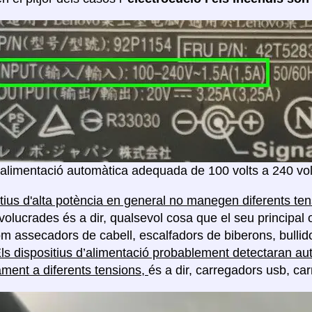
'alimentació automàtica adequada de 100 volts a 240 vol
itius d'alta potència en general no manegen diferents te
volucrades és a dir, qualsevol cosa que el seu principal 
com assecadors de cabell, escalfadors de biberons, bullido
ls dispositius d’alimentació probablement detectaran au
ment a diferents tensions,
és a dir, carregadors usb, car