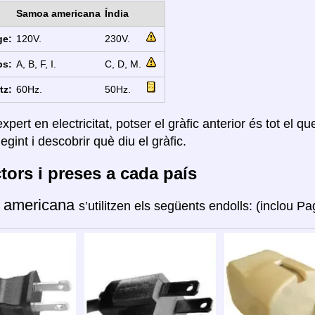
Samoa americana
Índia
ge:
120V.
230V.
ps:
A, B, F, I.
C, D, M.
tz:
60Hz.
50Hz.
xpert en electricitat, potser el gràfic anterior és tot el q
legint i descobrir què diu el gràfic.
ors i preses a cada país
 americana
s’utilitzen els següents endolls: (inclou P