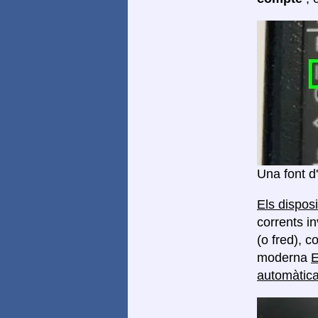
Una font d
Els dispos
corrents in
(o fred), 
moderna
E
automàtica