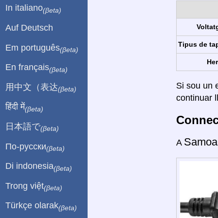
In italiano
(βeta)
Auf Deutsch
Voltat
Tipus de ta
Em português
(βeta)
Her
En français
(βeta)
Si sou un e
用中文（表达
(βeta)
continuar l
हिंदी में
(βeta)
Connect
日本語で
(βeta)
Samoa
A
По-русски
(βeta)
Di indonesia
(βeta)
Trong việt
(βeta)
Türkçe olarak
(βeta)