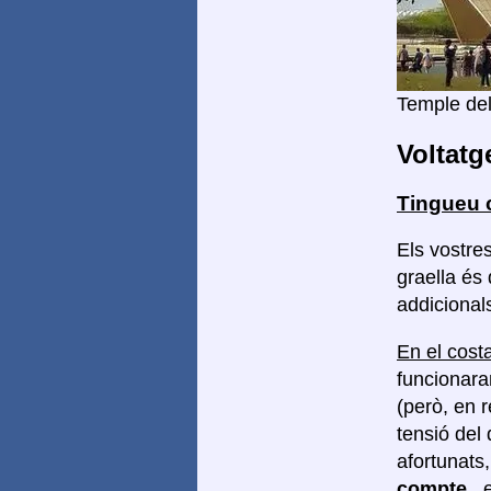
Temple del
Voltatg
Tingueu 
Els vostre
graella és
addicionals
En el costa
funcionara
(però, en 
tensió del 
afortunats
compte
, 