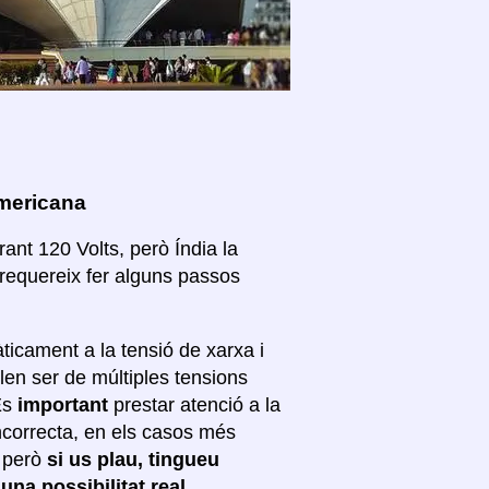
americana
ant 120 Volts, però Índia la
 requereix fer alguns passos
ticament a la tensió de xarxa i
len ser de múltiples tensions
 És
important
prestar atenció a la
incorrecta, en els casos més
; però
si us plau, tingueu
 una possibilitat real
.