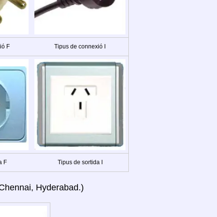
ió F
Tipus de connexió I
a F
Tipus de sortida I
, Chennai, Hyderabad.)