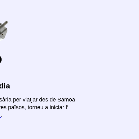
o
dia
sària per viatjar des de Samoa
s països, torneu a iniciar l’
í
.