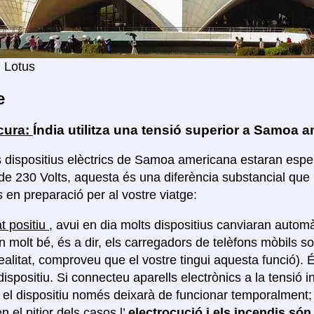
 Lotus
e
cura:
Índia utilitza una tensió superior a Samoa 
s dispositius elèctrics de Samoa americana estaran esper
 de 230 Volts, aquesta és una diferència substancial que
 en preparació per al vostre viatge:
t positiu
, avui en dia molts dispositius canviaran automà
n molt bé, és a dir, els carregadors de telèfons mòbils so
realitat, comproveu que el vostre tingui aquesta funció).
dispositiu. Si connecteu aparells electrònics a la tensió 
, el dispositiu només deixarà de funcionar temporalment
en el pitjor dels casos l’
electrocució i els incendis són