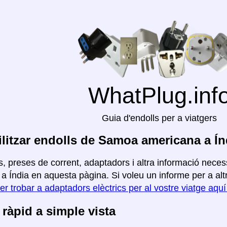
WhatPlug.inf
Guia d'endolls per a viatgers
litzar endolls de Samoa americana a Ín
, preses de corrent, adaptadors i altra informació neces
 Índia en aquesta pàgina. Si voleu un informe per a altre
er trobar a adaptadors elèctrics per al vostre viatge aqu
ràpid a simple vista