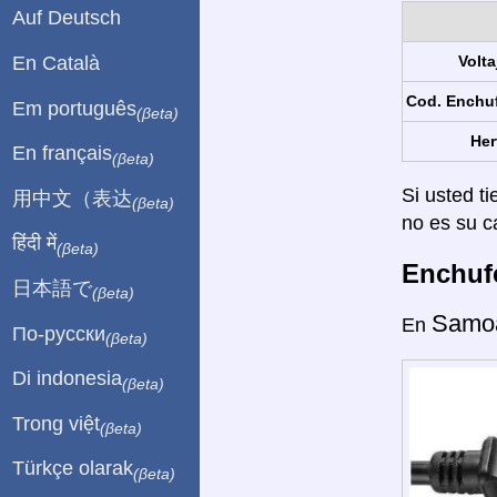
Auf Deutsch
En Català
Volta
Cod. Enchu
Em português
(βeta)
Her
En français
(βeta)
Si usted ti
用中文（表达
(βeta)
no es su c
हिंदी में
(βeta)
Enchufe
日本語で
(βeta)
Samo
En
По-русски
(βeta)
Di indonesia
(βeta)
Trong việt
(βeta)
Türkçe olarak
(βeta)