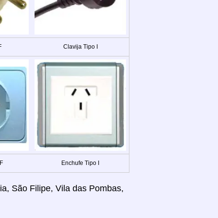
F
Clavija Tipo I
 F
Enchufe Tipo I
ria, São Filipe, Vila das Pombas,