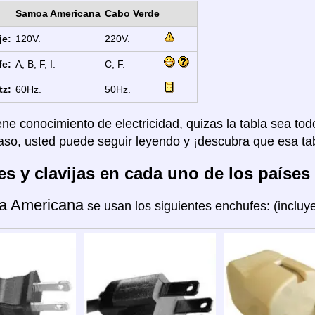
Samoa Americana
Cabo Verde
je:
120V.
220V.
fe:
A, B, F, I.
C, F.
tz:
60Hz.
50Hz.
ene conocimiento de electricidad, quizas la tabla sea tod
aso, usted puede seguir leyendo y ¡descubra que esa tab
s y clavijas en cada uno de los países
a Americana
se usan los siguientes enchufes: (inclu