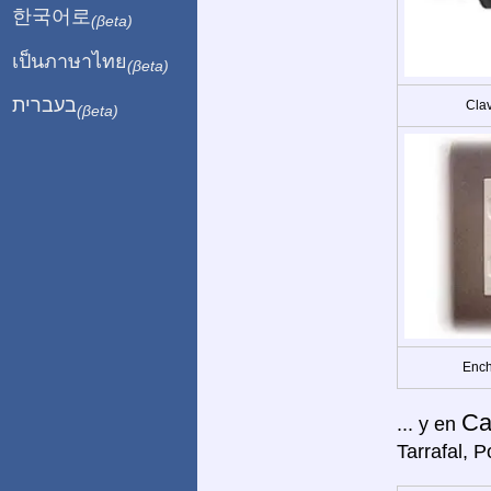
한국어로
(βeta)
เป็นภาษาไทย
(βeta)
בעברית
Clav
(βeta)
Ench
Ca
... y en
Tarrafal, P