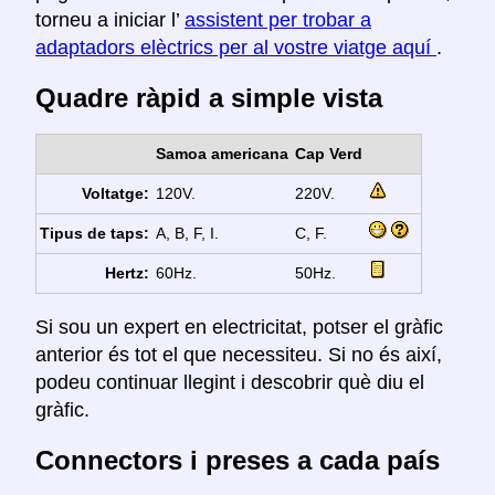
torneu a iniciar l’
assistent per trobar a
adaptadors elèctrics per al vostre viatge aquí
.
Quadre ràpid a simple vista
Samoa americana
Cap Verd
Voltatge:
120V.
220V.
Tipus de taps:
A, B, F, I.
C, F.
Hertz:
60Hz.
50Hz.
Si sou un expert en electricitat, potser el gràfic
anterior és tot el que necessiteu. Si no és així,
podeu continuar llegint i descobrir què diu el
gràfic.
Connectors i preses a cada país