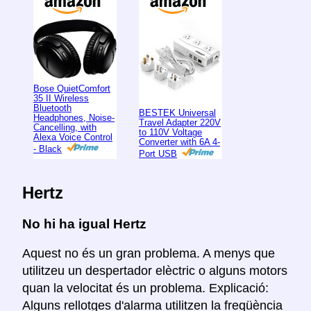
Bose QuietComfort
35 II Wireless
Bluetooth
BESTEK Universal
Headphones, Noise-
Travel Adapter 220V
Cancelling, with
to 110V Voltage
Alexa Voice Control
Converter with 6A 4-
- Black
Port USB
Hertz
No hi ha igual Hertz
Aquest no és un gran problema. A menys que
utilitzeu un despertador elèctric o alguns motors
quan la velocitat és un problema. Explicació:
Alguns rellotges d'alarma utilitzen la freqüència