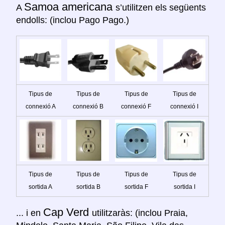
Samoa americana
A
s’utilitzen els següents
endolls: (inclou Pago Pago.)
Tipus de
Tipus de
Tipus de
Tipus de
connexió A
connexió B
connexió F
connexió I
Tipus de
Tipus de
Tipus de
Tipus de
sortida A
sortida B
sortida F
sortida I
Cap Verd
... i en
utilitzaràs: (inclou Praia,