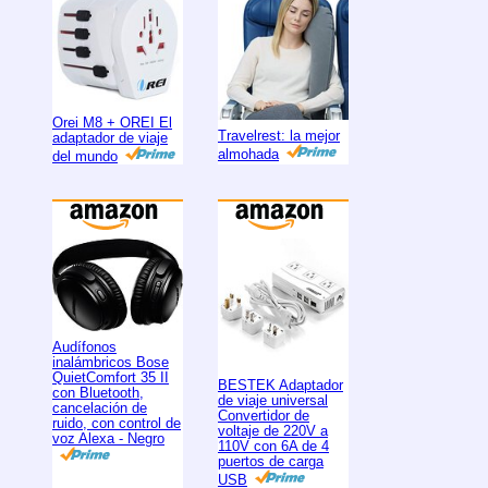
Orei M8 + OREI El
Travelrest: la mejor
adaptador de viaje
almohada
del mundo
Audífonos
inalámbricos Bose
QuietComfort 35 II
BESTEK Adaptador
con Bluetooth,
de viaje universal
cancelación de
Convertidor de
ruido, con control de
voltaje de 220V a
voz Alexa - Negro
110V con 6A de 4
puertos de carga
USB