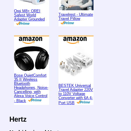
Orei M8+ OREI
Travelrest - Ultimate
Safest World
Travel Pillow
Adapter Grounded
Bose QuietComfort
35 II Wireless
Bluetooth
BESTEK Universal
Headphones, Noise-
Travel Adapter 220V
Cancelling, with
to 110V Voltage
Alexa Voice Control
Converter with 6A 4-
- Black
Port USB
Hertz