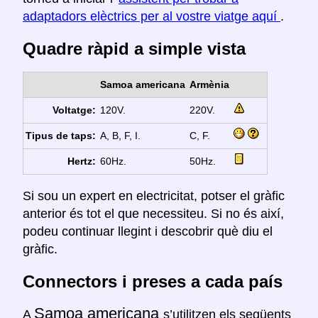
adaptadors elèctrics per al vostre viatge aquí
.
Quadre ràpid a simple vista
Samoa americana
Armènia
Voltatge:
120V.
220V.
Tipus de taps:
A, B, F, I.
C, F.
Hertz:
60Hz.
50Hz.
Si sou un expert en electricitat, potser el gràfic
anterior és tot el que necessiteu. Si no és així,
podeu continuar llegint i descobrir què diu el
gràfic.
Connectors i preses a cada país
Samoa americana
A
s’utilitzen els següents