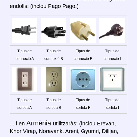
endolls: (inclou Pago Pago.)
Tipus de
Tipus de
Tipus de
Tipus de
connexió A
connexió B
connexió F
connexió I
Tipus de
Tipus de
Tipus de
Tipus de
sortida A
sortida B
sortida F
sortida I
Armènia
... i en
utilitzaràs: (inclou Erevan,
Khor Virap, Noravank, Areni, Gyumri, Dilijan,