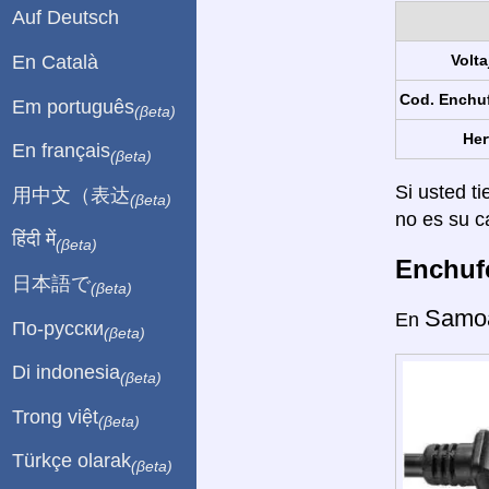
Auf Deutsch
En Català
Volta
Cod. Enchu
Em português
(βeta)
Her
En français
(βeta)
Si usted ti
用中文（表达
(βeta)
no es su c
हिंदी में
(βeta)
Enchufe
日本語で
(βeta)
Samo
En
По-русски
(βeta)
Di indonesia
(βeta)
Trong việt
(βeta)
Türkçe olarak
(βeta)