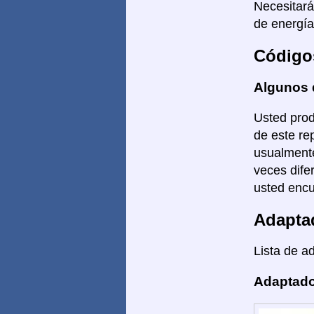
Necesitar
de energía
Código
Algunos 
Usted prod
de este re
usualmente
veces dife
usted encu
Adapta
Lista de a
Adaptado