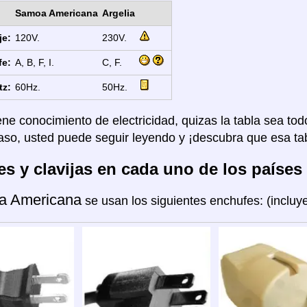
Samoa Americana
Argelia
je:
120V.
230V.
fe:
A, B, F, I.
C, F.
tz:
60Hz.
50Hz.
ene conocimiento de electricidad, quizas la tabla sea tod
aso, usted puede seguir leyendo y ¡descubra que esa tab
s y clavijas en cada uno de los países
a Americana
se usan los siguientes enchufes: (inclu