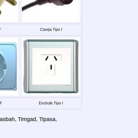
F
Clavija Tipo I
 F
Enchufe Tipo I
Casbah, Timgad, Tipasa,