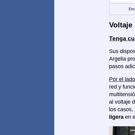
Enc
Voltaje
Tenga cu
Sus dispos
Argelia pr
pasos adic
Por el lado
red y func
multitensi
al voltaje 
los casos,
ligera
en e