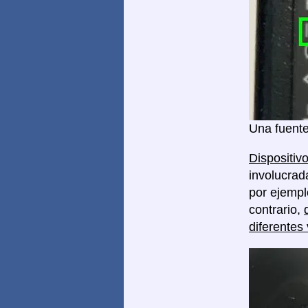
Una fuente
Dispositivo
involucrad
por ejempl
contrario,
diferentes 