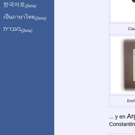
한국어로
(βeta)
เป็นภาษาไทย
(βeta)
בעברית
Clav
(βeta)
Ench
Ar
... y en
Constantin