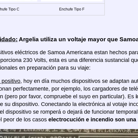
hufe Tipo C
Enchufe Tipo F
idado:
Argelia utiliza un voltaje mayor que Sam
itivos eléctricos de Samoa Americana estan hechos para u
oporciona 230 Volts, esta es una diferencia sustancial q
ionales en preparación para su viaje:
 positivo
, hoy en día muchos dispositivos se adaptan au
ionan perfectamente, por ejemplo, los cargadores de tel
ón (pero por favor, compruebe el suyo en particular). Es
de su dispositivo. Conectando la electrónica al votaje in
 el dispositivo se romperá o dejará de funcionar tempor
l peor de los casos
electrocución e incendio son una 