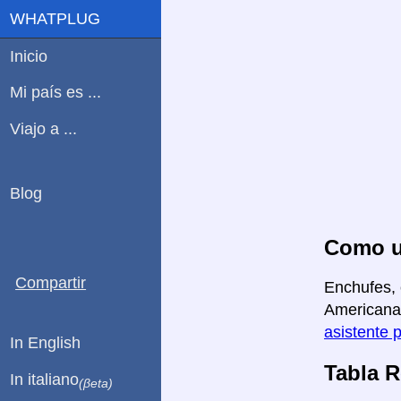
WHATPLUG
Inicio
Mi país es ...
Viajo a ...
Blog
Como us
Compartir
Enchufes, 
Americana 
asistente 
In English
Tabla 
In italiano
(βeta)