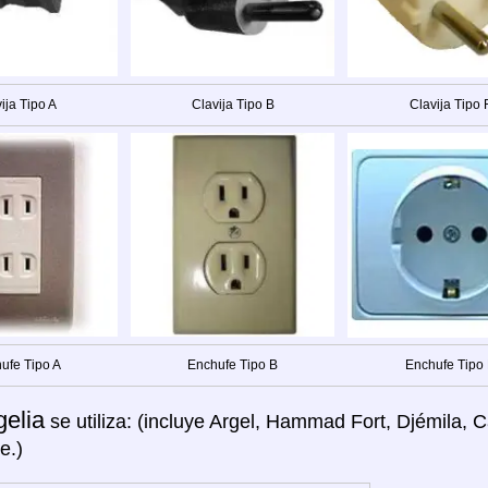
ija Tipo A
Clavija Tipo B
Clavija Tipo 
ufe Tipo A
Enchufe Tipo B
Enchufe Tipo
gelia
se utiliza: (incluye Argel, Hammad Fort, Djémila, 
e.)