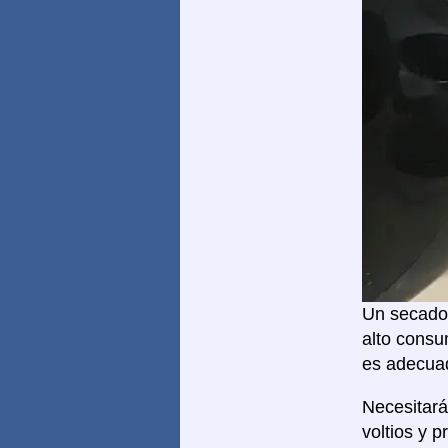
Un secador
alto consu
es adecuad
Necesitar
voltios y 