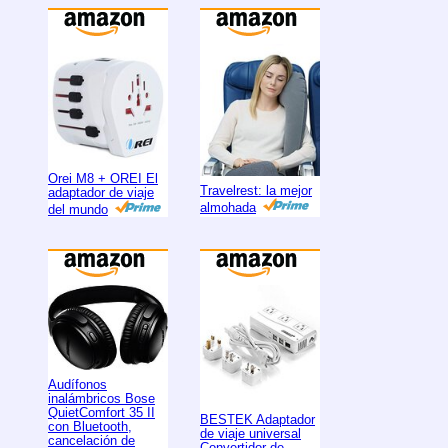
Orei M8 + OREI El
Travelrest: la mejor
adaptador de viaje
almohada
del mundo
Audífonos
inalámbricos Bose
QuietComfort 35 II
BESTEK Adaptador
con Bluetooth,
de viaje universal
cancelación de
Convertidor de