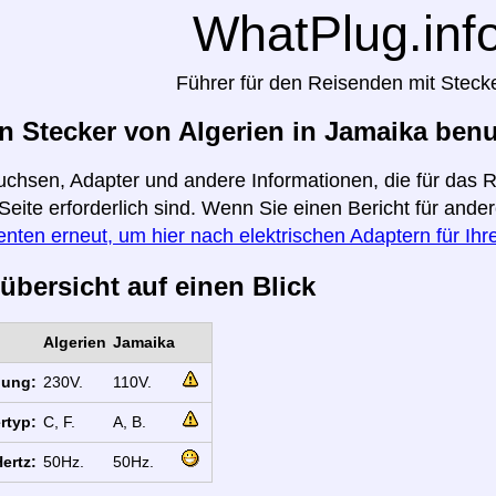
WhatPlug.inf
Führer für den Reisenden mit Steck
 Stecker von Algerien in Jamaika benu
uchsen, Adapter und andere Informationen, die für das 
 Seite erforderlich sind. Wenn Sie einen Bericht für and
enten erneut, um hier nach elektrischen Adaptern für Ih
übersicht auf einen Blick
Algerien
Jamaika
nung:
230V.
110V.
rtyp:
C, F.
A, B.
ertz:
50Hz.
50Hz.