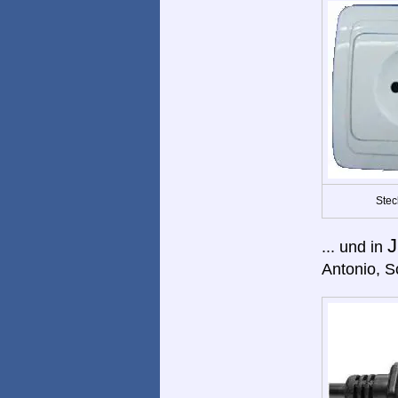
Stec
J
... und in
Antonio, S