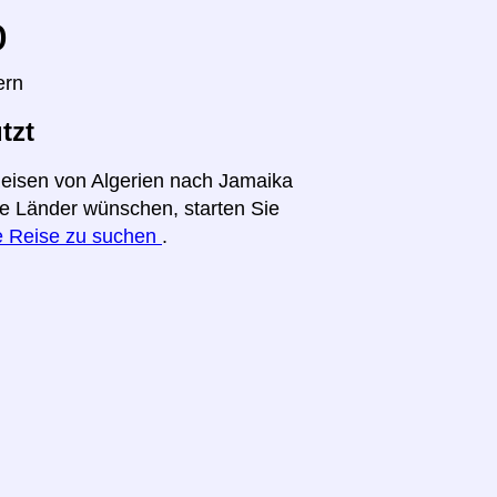
o
ern
tzt
Reisen von Algerien nach Jamaika
ere Länder wünschen, starten Sie
re Reise zu suchen
.