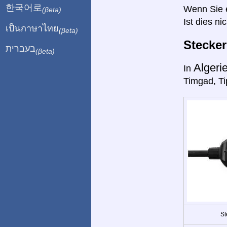
한국어로
Wenn Sie ei
(βeta)
Ist dies ni
เป็นภาษาไทย
(βeta)
Stecke
בעברית
(βeta)
Algeri
In
Timgad, Ti
St