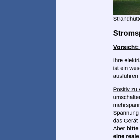
Strandhütt
Stroms
Vorsicht
Ihre elekt
ist ein wes
ausführen
Positiv zu
umschalten
mehrspannu
Spannung I
das Gerät 
Aber
bitt
eine real