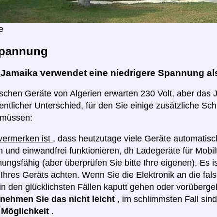
e
pannung
:
Jamaika verwendet eine niedrigere Spannung als
rischen Geräte von Algerien erwarten 230 Volt, aber das 
entlicher Unterschied, für den Sie einige zusätzliche Sch
 müssen:
 vermerken ist
, dass heutzutage viele Geräte automatis
 und einwandfrei funktionieren, dh Ladegeräte für Mobilt
ngsfähig (aber überprüfen Sie bitte Ihre eigenen). Es i
hres Geräts achten. Wenn Sie die Elektronik an die fa
in den glücklichsten Fällen kaputt gehen oder vorüberge
e nehmen Sie das nicht leicht
, im schlimmsten Fall sin
e Möglichkeit
.