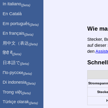
In italiano
(βeta)
En Català
Em português
(βeta)
Wie man
En français
(βeta)
Stecker, B
用中文（表达
(βeta)
auf dieser
den
Assist
हिंदी में
(βeta)
Schnell
日本語で
(βeta)
По-русски
(βeta)
Di indonesia
Stromspan
(βeta)
Trong việt
Stecke
(βeta)
H
Türkçe olarak
(βeta)