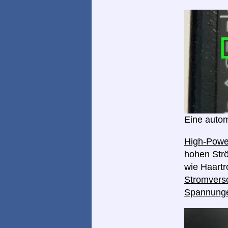
Eine autom
High-Pow
hohen Strö
wie Haart
Stromverso
Spannung