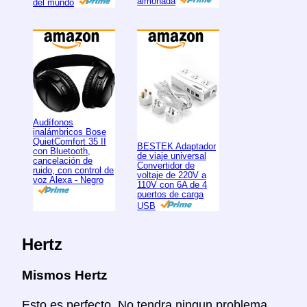
almohada
del mundo
Audífonos
inalámbricos Bose
QuietComfort 35 II
BESTEK Adaptador
con Bluetooth,
de viaje universal
cancelación de
Convertidor de
ruido, con control de
voltaje de 220V a
voz Alexa - Negro
110V con 6A de 4
puertos de carga
USB
Hertz
Mismos Hertz
Esto es perfecto. No tendra ningun problema