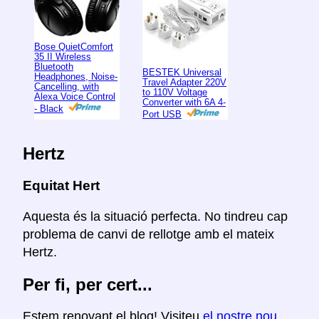
Bose QuietComfort
35 II Wireless
Bluetooth
BESTEK Universal
Headphones, Noise-
Travel Adapter 220V
Cancelling, with
to 110V Voltage
Alexa Voice Control
Converter with 6A 4-
- Black
Port USB
Hertz
Equitat Hert
Aquesta és la situació perfecta. No tindreu cap
problema de canvi de rellotge amb el mateix
Hertz.
Per fi, per cert...
Estem renovant el blog! Visiteu
el nostre nou