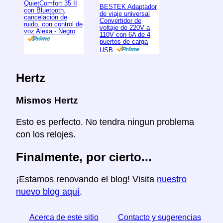
QuietComfort 35 II
BESTEK Adaptador
con Bluetooth,
de viaje universal
cancelación de
Convertidor de
ruido, con control de
voltaje de 220V a
voz Alexa - Negro
110V con 6A de 4
puertos de carga
USB
Hertz
Mismos Hertz
Esto es perfecto. No tendra ningun problema
con los relojes.
Finalmente, por cierto...
¡Estamos renovando el blog! Visita
nuestro
nuevo blog aquí
.
Acerca de este sitio
Contacto y sugerencias