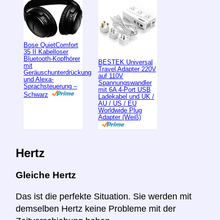
Bose QuietComfort
35 II Kabelloser
Bluetooth-Kopfhörer
BESTEK Universal
mit
Travel Adapter 220V
Geräuschunterdrückung
auf 110V
und Alexa-
Spannungswandler
Sprachsteuerung –
mit 6A 4-Port USB
Schwarz
Ladekabel und UK /
AU / US / EU
Worldwide Plug
Adapter (Weiß)
Hertz
Gleiche Hertz
Das ist die perfekte Situation. Sie werden mit
demselben Hertz keine Probleme mit der