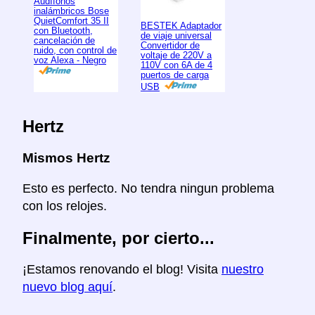
Audífonos
inalámbricos Bose
QuietComfort 35 II
BESTEK Adaptador
con Bluetooth,
de viaje universal
cancelación de
Convertidor de
ruido, con control de
voltaje de 220V a
voz Alexa - Negro
110V con 6A de 4
puertos de carga
USB
Hertz
Mismos Hertz
Esto es perfecto. No tendra ningun problema
con los relojes.
Finalmente, por cierto...
¡Estamos renovando el blog! Visita
nuestro
nuevo blog aquí
.