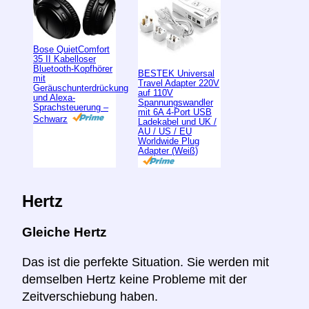
Bose QuietComfort
35 II Kabelloser
Bluetooth-Kopfhörer
BESTEK Universal
mit
Travel Adapter 220V
Geräuschunterdrückung
auf 110V
und Alexa-
Spannungswandler
Sprachsteuerung –
mit 6A 4-Port USB
Schwarz
Ladekabel und UK /
AU / US / EU
Worldwide Plug
Adapter (Weiß)
Hertz
Gleiche Hertz
Das ist die perfekte Situation. Sie werden mit
demselben Hertz keine Probleme mit der
Zeitverschiebung haben.