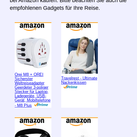
bei Amazon kaufen. Bitte beachten Sie auch die
empfohlenen Gadgets für Ihre Reise.
Orei M8 + OREI
Travelrest - Ultimate
Sicherster
Nackenkissen
Weltreiseadapter
Geerdeter 3-poliger
Stecker für Laptop,
Ladegeräte, USB-
Gerät, Mobiltelefone
- M8 Plus