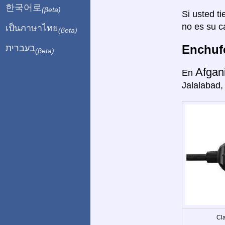
한국어로
(βeta)
Si usted ti
no es su c
เป็นภาษาไทย
(βeta)
Enchufe
בעברית
(βeta)
Afgan
En
Jalalabad,
Cla