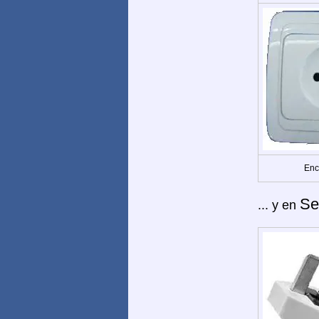
Enc
Se
... y en