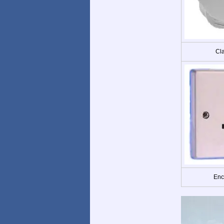
Cla
Enc