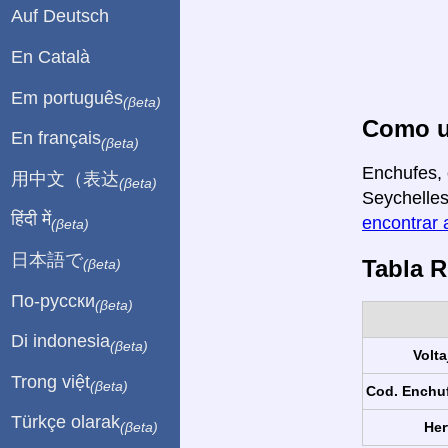
Auf Deutsch
En Català
Em português
(βeta)
Como us
En français
(βeta)
Enchufes, 
用中文（表达
(βeta)
Seychelles
हिंदी में
encontrar 
(βeta)
日本語で
Tabla 
(βeta)
По-русски
(βeta)
Di indonesia
(βeta)
Volta
Trong việt
(βeta)
Cod. Enchu
Türkçe olarak
Her
(βeta)