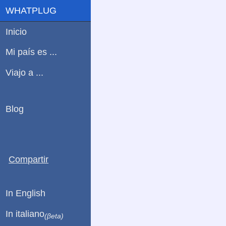
WHATPLUG
Inicio
Mi país es ...
Viajo a ...
Blog
Compartir
In English
In italiano
(βeta)