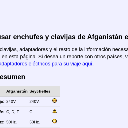
ar enchufes y clavijas de Afganistán 
clavijas, adaptadores y el resto de la información necesa
 en esta página. Si desea un reporte con otros países, vu
adaptadores eléctricos para su viaje aquí
.
Resumen
Afganistán
Seychelles
je:
240V.
240V.
fe:
C, D, F.
G.
tz:
50Hz.
50Hz.