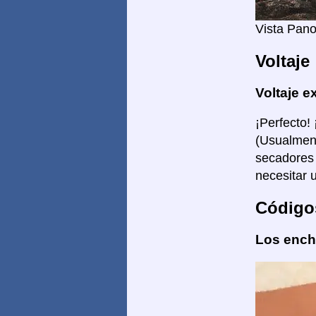
Vista Pan
Voltaje
Voltaje e
¡Perfecto!
(Usualment
secadores 
necesitar 
Código
Los enchu