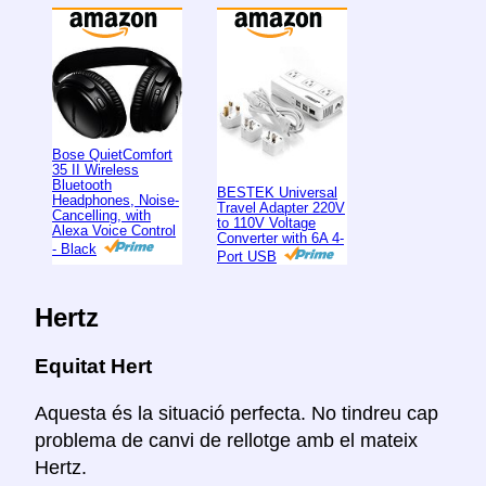
Bose QuietComfort
35 II Wireless
Bluetooth
BESTEK Universal
Headphones, Noise-
Travel Adapter 220V
Cancelling, with
to 110V Voltage
Alexa Voice Control
Converter with 6A 4-
- Black
Port USB
Hertz
Equitat Hert
Aquesta és la situació perfecta. No tindreu cap
problema de canvi de rellotge amb el mateix
Hertz.