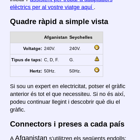
elèctrics per al vostre viatge aquí
.
Quadre ràpid a simple vista
Afganistan
Seychelles
Voltatge:
240V.
240V.
Tipus de taps:
C, D, F.
G.
Hertz:
50Hz.
50Hz.
Si sou un expert en electricitat, potser el gràfic
anterior és tot el que necessiteu. Si no és així,
podeu continuar llegint i descobrir què diu el
gràfic.
Connectors i preses a cada país
Afganistan
A
s’utilitzen els següents endolls: