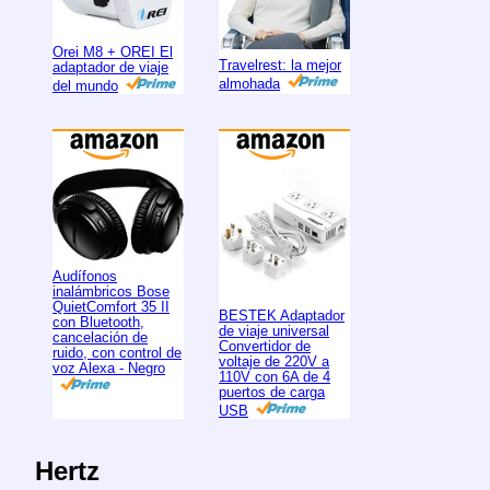
Orei M8 + OREI El
Travelrest: la mejor
adaptador de viaje
almohada
del mundo
Audífonos
inalámbricos Bose
QuietComfort 35 II
BESTEK Adaptador
con Bluetooth,
de viaje universal
cancelación de
Convertidor de
ruido, con control de
voltaje de 220V a
voz Alexa - Negro
110V con 6A de 4
puertos de carga
USB
Hertz