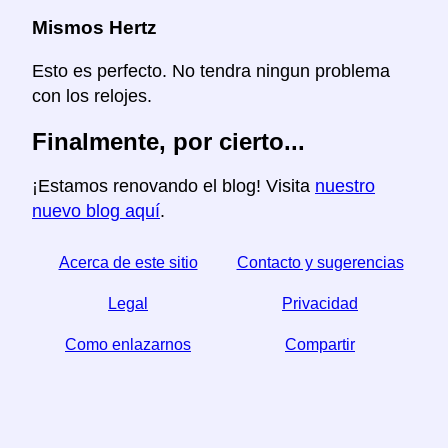
Mismos Hertz
Esto es perfecto. No tendra ningun problema
con los relojes.
Finalmente, por cierto...
¡Estamos renovando el blog! Visita
nuestro
nuevo blog aquí
.
Acerca de este sitio
Contacto y sugerencias
Legal
Privacidad
Como enlazarnos
Compartir
☆ Si este articulo le sirve, ayudenos compartiendolo
en las redes sociales,
↬ un enlace desde su sitio web ayuda también.