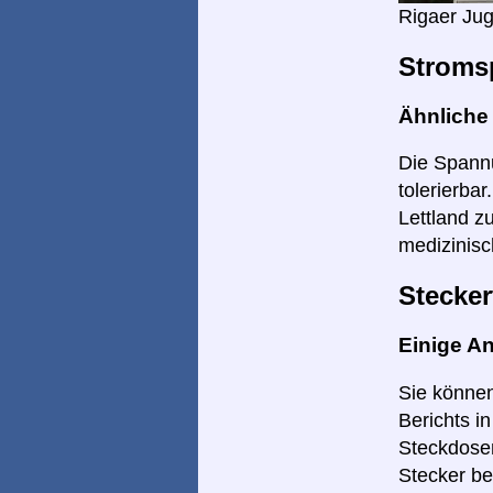
Rigaer Jug
Stroms
Ähnlich
Die Spannu
tolerierba
Lettland z
medizinisc
Stecker
Einige A
Sie können
Berichts i
Steckdosen
Stecker be