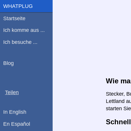
WHATPLUG
Startseite
Ich komme aus ...
Ich besuche ...
Blog
Wie man
Teilen
Stecker, B
Lettland a
starten Si
In English
Schnell
En Español