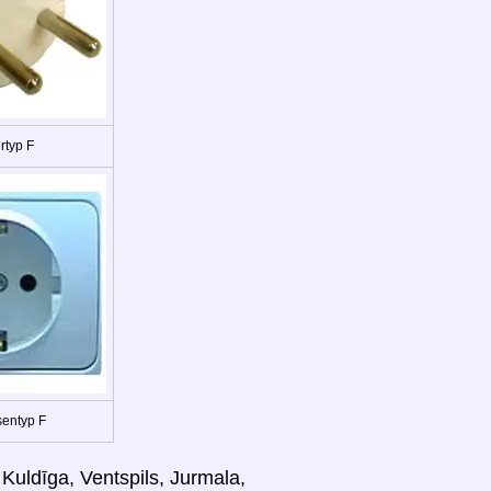
rtyp F
entyp F
 Kuldīga, Ventspils, Jurmala,