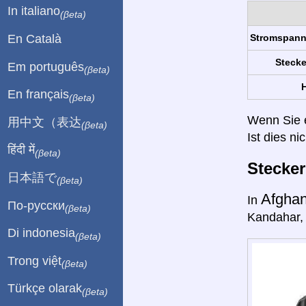
In italiano
(βeta)
En Català
Stromspan
Stecke
Em português
(βeta)
H
En français
(βeta)
Wenn Sie ei
用中文（表达
(βeta)
Ist dies ni
हिंदी में
(βeta)
Stecke
日本語で
(βeta)
Afghan
In
По-русски
(βeta)
Kandahar, 
Di indonesia
(βeta)
Trong việt
(βeta)
Türkçe olarak
(βeta)