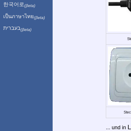
한국어로
(βeta)
เป็นภาษาไทย
(βeta)
בעברית
(βeta)
St
Stec
L
... und in