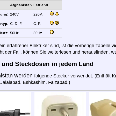
Afghanistan
Lettland
nung:
240V.
220V.
rtyp:
C, D, F.
C, F.
ertz:
50Hz.
50Hz.
n erfahrener Elektriker sind, ist die vorherige Tabelle vi
cht der Fall, können Sie weiterlesen und herausfinden, wa
r und Steckdosen in jedem Land
istan werden
folgende Stecker verwendet: (Enthält Ka
Jalalabad, Eshkashim, Faizabad.)