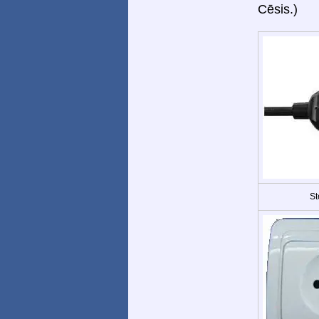
Cēsis.)
St