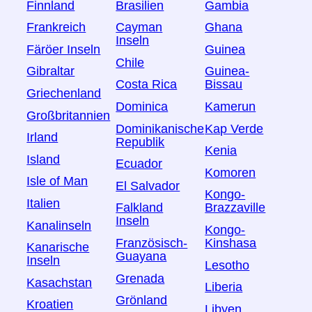
Finnland
Brasilien
Gambia
Frankreich
Cayman
Ghana
Inseln
Färöer Inseln
Guinea
Chile
Gibraltar
Guinea-
Costa Rica
Bissau
Griechenland
Dominica
Kamerun
Großbritannien
Dominikanische
Kap Verde
Irland
Republik
Kenia
Island
Ecuador
Komoren
Isle of Man
El Salvador
Kongo-
Italien
Falkland
Brazzaville
Inseln
Kanalinseln
Kongo-
Französisch-
Kinshasa
Kanarische
Guayana
Inseln
Lesotho
Grenada
Kasachstan
Liberia
Grönland
Kroatien
Libyen