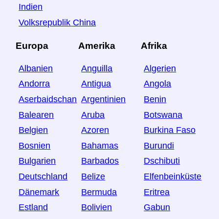
Indien
Volksrepublik China
Europa
Amerika
Afrika
Albanien
Anguilla
Algerien
Andorra
Antigua
Angola
Aserbaidschan
Argentinien
Benin
Balearen
Aruba
Botswana
Belgien
Azoren
Burkina Faso
Bosnien
Bahamas
Burundi
Bulgarien
Barbados
Dschibuti
Deutschland
Belize
Elfenbeinküste
Dänemark
Bermuda
Eritrea
Estland
Bolivien
Gabun