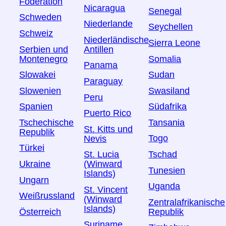
Föderation
Nicaragua
Senegal
Schweden
Niederlande
Seychellen
Schweiz
Niederländische
Sierra Leone
Serbien und
Antillen
Montenegro
Somalia
Panama
Slowakei
Sudan
Paraguay
Slowenien
Swasiland
Peru
Spanien
Südafrika
Puerto Rico
Tschechische
Tansania
St. Kitts und
Republik
Togo
Nevis
Türkei
Tschad
St. Lucia
Ukraine
(Winward
Tunesien
Islands)
Ungarn
Uganda
St. Vincent
Weißrussland
(Winward
Zentralafrikanische
Islands)
Österreich
Republik
Suriname