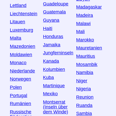
Guadeloupe
Lettland
Madagaskar
Guatemala
Liechtenstein
Madeira
Guyana
Litauen
Malawi
Haiti
Luxemburg
Mali
Honduras
Malta
Marokko
Jamaika
Mazedonien
Mauretanien
Jungferninseln
Moldawien
Mauritius
Kanada
Monaco
Mosambik
Kolumbien
Niederlande
Namibia
Kuba
Norwegen
Niger
Martinique
Polen
Nigeria
Mexiko
Portugal
Reunion
Montserrat
Rumänien
Ruanda
(Inseln über
Russische
dem Winde)
Sambia