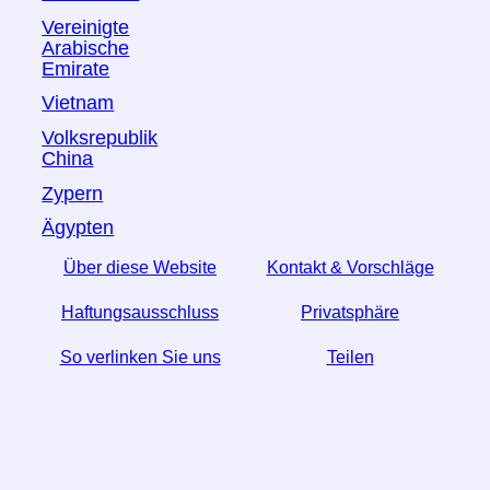
Vereinigte
Arabische
Emirate
Vietnam
Volksrepublik
China
Zypern
Ägypten
Über diese Website
Kontakt & Vorschläge
Haftungsausschluss
Privatsphäre
So verlinken Sie uns
Teilen
☆ Wenn Sie diesen Artikel nützlich finden, helfen Sie
uns, indem Sie ihn in den sozialen Medien teilen.
↬ Ein Link von Ihrer Website hilft auch.