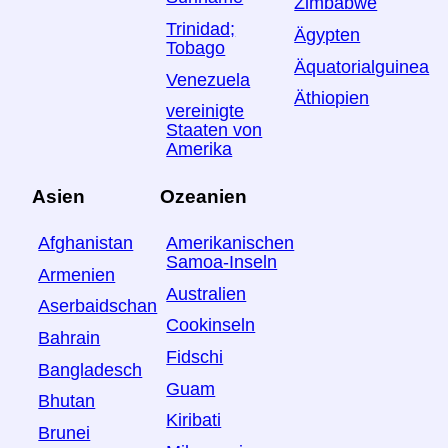
Zimbabwe
Trinidad;
Ägypten
Tobago
Äquatorialguinea
Venezuela
Äthiopien
vereinigte
Staaten von
Amerika
Asien
Ozeanien
Afghanistan
Amerikanischen
Samoa-Inseln
Armenien
Australien
Aserbaidschan
Cookinseln
Bahrain
Fidschi
Bangladesch
Guam
Bhutan
Kiribati
Brunei