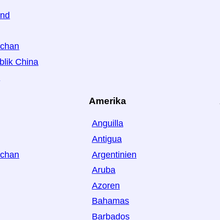
and
schan
blik China
n
Amerika
Anguilla
Antigua
schan
Argentinien
Aruba
Azoren
Bahamas
Barbados