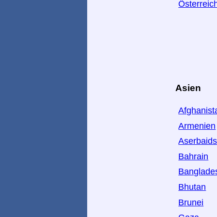
Österreic
Asien
Afghanist
Armenien
Aserbaid
Bahrain
Banglade
Bhutan
Brunei