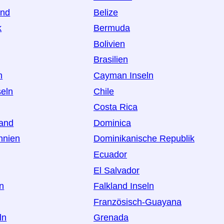
and
Belize
k
Bermuda
Bolivien
Brasilien
h
Cayman Inseln
seln
Chile
Costa Rica
land
Dominica
nnien
Dominikanische Republik
Ecuador
El Salvador
an
Falkland Inseln
Französisch-Guayana
ln
Grenada