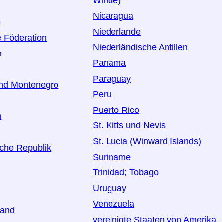
Winde)
Nicaragua
n
Niederlande
 Föderation
Niederländische Antillen
n
Panama
Paraguay
und Montenegro
Peru
Puerto Rico
n
St. Kitts und Nevis
St. Lucia (Winward Islands)
che Republik
Suriname
Trinidad; Tobago
Uruguay
Venezuela
land
vereinigte Staaten von Amerika