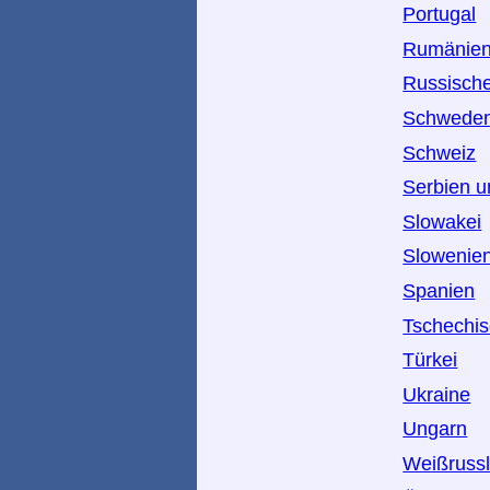
Portugal
Rumänie
Russische
Schwede
Schweiz
Serbien 
Slowakei
Slowenie
Spanien
Tschechis
Türkei
Ukraine
Ungarn
Weißruss