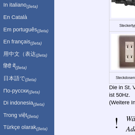
In italiano
(βeta)
En Català
Steckerty
Em português
(βeta)
En français
(βeta)
用中文（表达
(βeta)
हिंदी में
(βeta)
日本語で
Steckdosen
(βeta)
Die in St.
По-русски
(βeta)
ist 50Hz.
(Weitere I
Di indonesia
(βeta)
Trong việt
Wä
(βeta)
Ad
Türkçe olarak
(βeta)