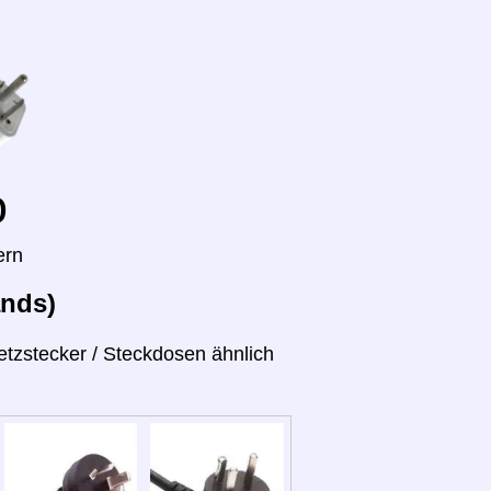
o
ern
ands)
tzstecker / Steckdosen ähnlich