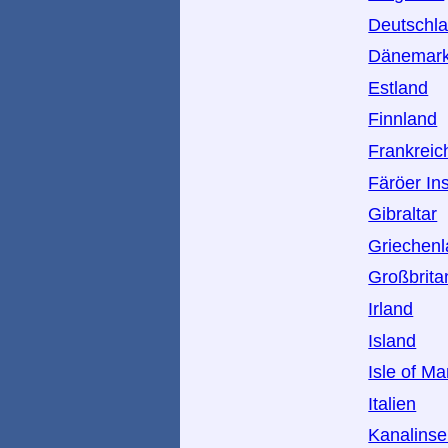
Deutschl
Dänemar
Estland
Finnland
Frankreic
Färöer In
Gibraltar
Griechen
Großbrita
Irland
Island
Isle of M
Italien
Kanalinse