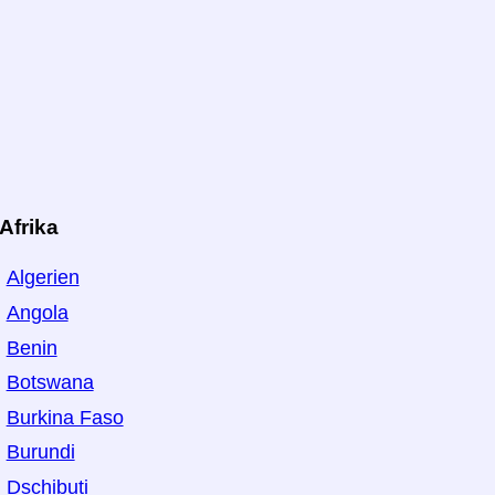
Afrika
Algerien
Angola
Benin
Botswana
Burkina Faso
Burundi
Dschibuti