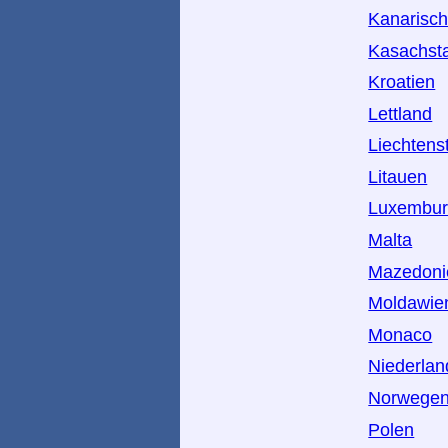
Kanarisch
Kasachst
Kroatien
Lettland
Liechtens
Litauen
Luxembu
Malta
Mazedoni
Moldawie
Monaco
Niederlan
Norwege
Polen