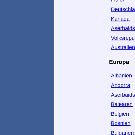
Deutschl
Kanada
Aserbaid
Volksrepu
Australie
Europa
Albanien
Andorra
Aserbaid
Balearen
Belgien
Bosnien
Bulgarien