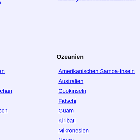
h
Ozeanien
an
Amerikanischen Samoa-Inseln
Australien
schan
Cookinseln
Fidschi
sch
Guam
Kiribati
Mikronesien