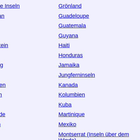
e Inseln
Grönland
an
Guadeloupe
Guatemala
Guyana
tein
Haiti
Honduras
rg
Jamaika
Jungferninseln
en
Kanada
n
Kolumbien
Kuba
de
Martinique
n
Mexiko
Montserrat (Inseln über dem