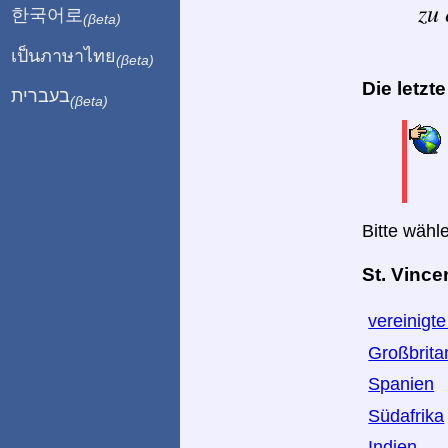
zu 
한국어로
(βeta)
เป็นภาษาไทย
(βeta)
Die letzt
בעברית
(βeta)
Bitte wähl
St. Vince
vereinigt
Großbrita
Spanien
Südafrika
Indien