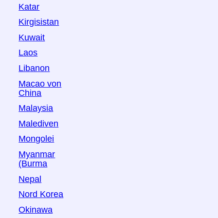
Katar
Kirgisistan
Kuwait
Laos
Libanon
Macao von
China
Malaysia
Malediven
Mongolei
Myanmar
(Burma
Nepal
Nord Korea
Okinawa