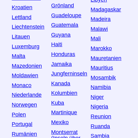
Grönland
Kroatien
Madagaskar
Guadeloupe
Lettland
Madeira
Guatemala
Liechtenstein
Malawi
Guyana
Litauen
Mali
Haiti
Luxemburg
Marokko
Honduras
Malta
Mauretanien
Jamaika
Mazedonien
Mauritius
Jungferninseln
Moldawien
Mosambik
Kanada
Monaco
Namibia
Kolumbien
Niederlande
Niger
Kuba
Norwegen
Nigeria
Martinique
Polen
Reunion
Mexiko
Portugal
Ruanda
Montserrat
Rumänien
Sambia
(Inseln über