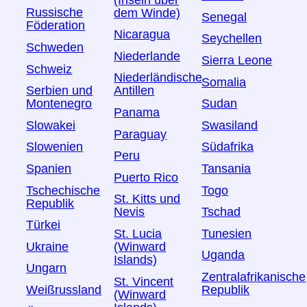
Russische
dem Winde)
Senegal
Föderation
Nicaragua
Seychellen
Schweden
Niederlande
Sierra Leone
Schweiz
Niederländische
Somalia
Serbien und
Antillen
Montenegro
Sudan
Panama
Slowakei
Swasiland
Paraguay
Slowenien
Südafrika
Peru
Spanien
Tansania
Puerto Rico
Tschechische
Togo
St. Kitts und
Republik
Tschad
Nevis
Türkei
Tunesien
St. Lucia
Ukraine
(Winward
Uganda
Islands)
Ungarn
Zentralafrikanische
St. Vincent
Weißrussland
Republik
(Winward