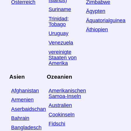
Islands)
Österreich
Zimbabwe
Suriname
Ägypten
Trinidad;
Äquatorialguinea
Tobago
Äthiopien
Uruguay
Venezuela
vereinigte
Staaten von
Amerika
Asien
Ozeanien
Afghanistan
Amerikanischen
Samoa-Inseln
Armenien
Australien
Aserbaidschan
Cookinseln
Bahrain
Fidschi
Bangladesch