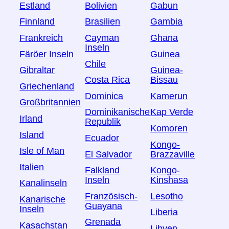
Estland
Bolivien
Gabun
Finnland
Brasilien
Gambia
Frankreich
Cayman
Ghana
Inseln
Färöer Inseln
Guinea
Chile
Gibraltar
Guinea-
Costa Rica
Bissau
Griechenland
Dominica
Kamerun
Großbritannien
Dominikanische
Kap Verde
Irland
Republik
Komoren
Island
Ecuador
Kongo-
Isle of Man
El Salvador
Brazzaville
Italien
Falkland
Kongo-
Inseln
Kinshasa
Kanalinseln
Französisch-
Lesotho
Kanarische
Guayana
Inseln
Liberia
Grenada
Kasachstan
Libyen