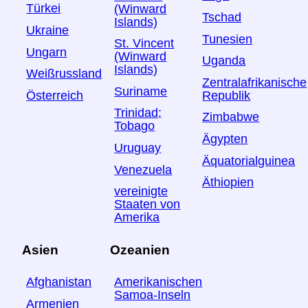
Türkei
(Winward
Tschad
Islands)
Ukraine
Tunesien
St. Vincent
Ungarn
(Winward
Uganda
Islands)
Weißrussland
Zentralafrikanische
Suriname
Österreich
Republik
Trinidad;
Zimbabwe
Tobago
Ägypten
Uruguay
Äquatorialguinea
Venezuela
Äthiopien
vereinigte
Staaten von
Amerika
Asien
Ozeanien
Afghanistan
Amerikanischen
Samoa-Inseln
Armenien