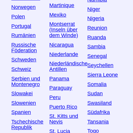
Martinique
Norwegen
Niger
Mexiko
Polen
Nigeria
Montserrat
Portugal
Reunion
(Inseln über
Rumänien
dem Winde)
Ruanda
Russische
Nicaragua
Sambia
Föderation
Niederlande
Senegal
Schweden
Niederländische
Seychellen
Schweiz
Antillen
Sierra Leone
Serbien und
Panama
Montenegro
Somalia
Paraguay
Slowakei
Sudan
Peru
Slowenien
Swasiland
Puerto Rico
Spanien
Südafrika
St. Kitts und
Tschechische
Tansania
Nevis
Republik
Togo
St. Lucia