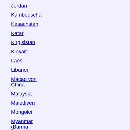
Jordan
Kambodscha
Kasachstan
Katar
Kirgisistan
Kuwait
Laos
Libanon
Macao von
China
Malaysia
Malediven
Mongolei
Myanmar
(Burma