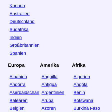
Kanada
Australien
Deutschland
Südafrika
Indien
Großbritannien
Spanien
Europa
Amerika
Afrika
Albanien
Anguilla
Algerien
Andorra
Antigua
Angola
Aserbaidschan
Argentinien
Benin
Balearen
Aruba
Botswana
Belgien
Azoren
Burkina Faso