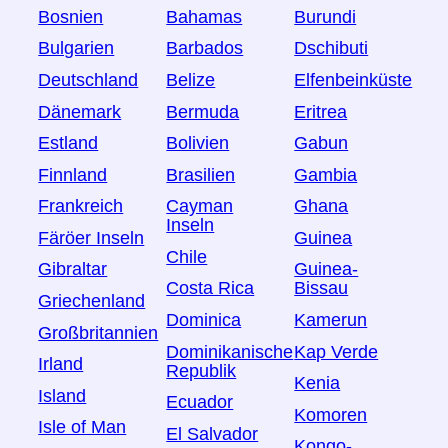
Bosnien
Bahamas
Burundi
Bulgarien
Barbados
Dschibuti
Deutschland
Belize
Elfenbeinküste
Dänemark
Bermuda
Eritrea
Estland
Bolivien
Gabun
Finnland
Brasilien
Gambia
Frankreich
Cayman
Ghana
Inseln
Färöer Inseln
Guinea
Chile
Gibraltar
Guinea-
Costa Rica
Bissau
Griechenland
Dominica
Kamerun
Großbritannien
Dominikanische
Kap Verde
Irland
Republik
Kenia
Island
Ecuador
Komoren
Isle of Man
El Salvador
Kongo-