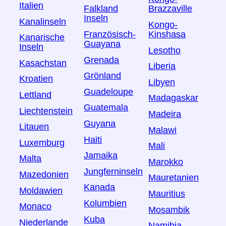
Italien
Falkland
Brazzaville
Inseln
Kanalinseln
Kongo-
Französisch-
Kinshasa
Kanarische
Guayana
Inseln
Lesotho
Grenada
Kasachstan
Liberia
Grönland
Kroatien
Libyen
Guadeloupe
Lettland
Madagaskar
Guatemala
Liechtenstein
Madeira
Guyana
Litauen
Malawi
Haiti
Luxemburg
Mali
Jamaika
Malta
Marokko
Jungferninseln
Mazedonien
Mauretanien
Kanada
Moldawien
Mauritius
Kolumbien
Monaco
Mosambik
Kuba
Niederlande
Namibia