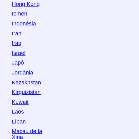
Hong Kong
Iemen
Indonèsia
Iran
Iraq
Israel
Japó
Jordània
Kazakhstan
Kirguizistan
Kuwait
Laos
Líban
Macau de la
Xina