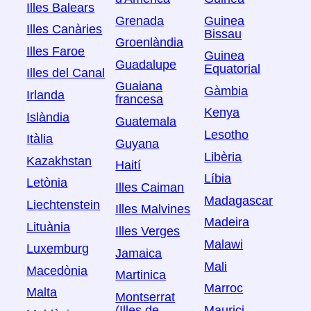
Illes Balears
Grenada
Guinea
Illes Canàries
Bissau
Groenlàndia
Illes Faroe
Guinea
Guadalupe
Equatorial
Illes del Canal
Guaiana
Gàmbia
Irlanda
francesa
Kenya
Islàndia
Guatemala
Lesotho
Itàlia
Guyana
Libèria
Kazakhstan
Haití
Líbia
Letònia
Illes Caiman
Madagascar
Liechtenstein
Illes Malvines
Madeira
Lituània
Illes Verges
Malawi
Luxemburg
Jamaica
Mali
Macedònia
Martinica
Marroc
Malta
Montserrat
(Illes de
Maurici