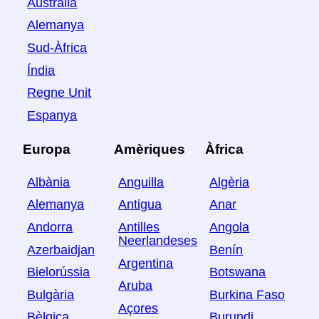
Austràlia
Alemanya
Sud-Àfrica
Índia
Regne Unit
Espanya
Europa
Amèriques
Àfrica
Albània
Anguilla
Algèria
Alemanya
Antigua
Anar
Andorra
Antilles
Angola
Neerlandeses
Azerbaidjan
Benín
Argentina
Bielorússia
Botswana
Aruba
Bulgària
Burkina Faso
Açores
Bèlgica
Burundi