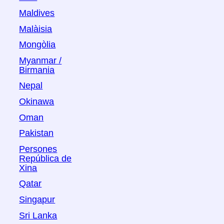
Maldives
Malàisia
Mongòlia
Myanmar /
Birmania
Nepal
Okinawa
Oman
Pakistan
Persones
República de
Xina
Qatar
Singapur
Sri Lanka