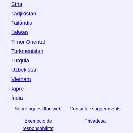
Síria
Tadjikistan
Tailàndia
Taiwan
Timor Oriental
Turkmenistan
Turquia
Uzbekistan
Vietnam
Xipre
Índia
Sobre aquest lloc web
Contacte i suggeriments
Exempció de
Privadesa
responsabilitat