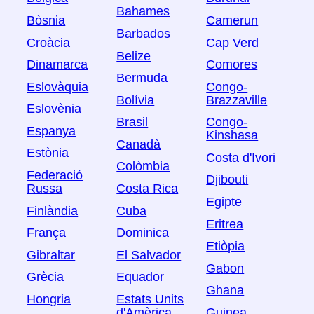
Bahames
Bòsnia
Camerun
Barbados
Croàcia
Cap Verd
Belize
Dinamarca
Comores
Bermuda
Eslovàquia
Congo-
Bolívia
Brazzaville
Eslovènia
Brasil
Congo-
Espanya
Kinshasa
Canadà
Estònia
Costa d'Ivori
Colòmbia
Federació
Djibouti
Russa
Costa Rica
Egipte
Finlàndia
Cuba
Eritrea
França
Dominica
Etiòpia
Gibraltar
El Salvador
Gabon
Grècia
Equador
Ghana
Hongria
Estats Units
d'Amèrica
Guinea