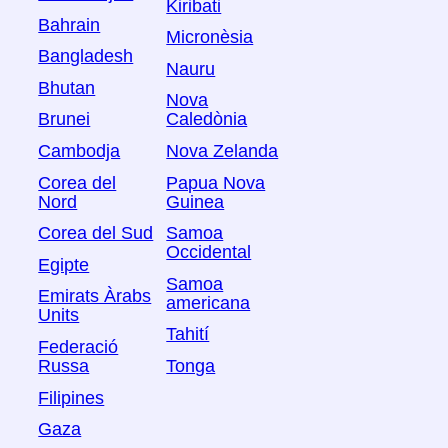
Kiribati
Bahrain
Micronèsia
Bangladesh
Nauru
Bhutan
Nova
Brunei
Caledònia
Cambodja
Nova Zelanda
Corea del
Papua Nova
Nord
Guinea
Corea del Sud
Samoa
Occidental
Egipte
Samoa
Emirats Àrabs
americana
Units
Tahití
Federació
Russa
Tonga
Filipines
Gaza