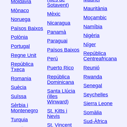
Moldàvia
Sotavent)
Mauritània
Mònaco
Mèxic
Moçambic
Noruega
Nicaragua
Namíbia
Països Baixos
Panamà
Nigèria
Polònia
Paraguai
Níger
Portugal
Països Baixos
República
Regne Unit
Perú
Centreafricana
República
Puerto Rico
Reunió
Txeca
República
Rwanda
Romania
Dominicana
Senegal
Suècia
Santa Llúcia
Seychelles
Suïssa
(illes
Winward)
Sierra Leone
Sèrbia i
Montenegro
St. Kitts i
Somàlia
Nevis
Turquia
Sud-Àfrica
St. Vincent