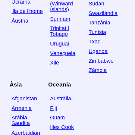
Ucraïna
Sudan
(Winward
Islands)
illa de l'home
Swazilàndia
Surinam
Àustria
Tanzània
Trinitat i
Tunísia
Tobago
Txad
Uruguai
Uganda
Veneçuela
Zimbabwe
Xile
Zàmbia
Àsia
Oceania
Afganistan
Austràlia
Armènia
Fiji
Aràbia
Guam
Saudita
Illes Cook
Azerbaidjan