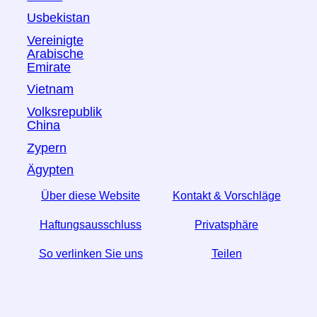
Usbekistan
Vereinigte
Arabische
Emirate
Vietnam
Volksrepublik
China
Zypern
Ägypten
Über diese Website
Kontakt & Vorschläge
Haftungsausschluss
Privatsphäre
So verlinken Sie uns
Teilen
☆ Wenn Sie diesen Artikel nützlich finden, helfen Sie
uns, indem Sie ihn in den sozialen Medien teilen.