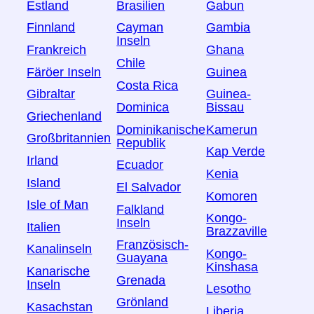
Estland
Brasilien
Gabun
Finnland
Cayman
Gambia
Inseln
Frankreich
Ghana
Chile
Färöer Inseln
Guinea
Costa Rica
Gibraltar
Guinea-
Dominica
Bissau
Griechenland
Dominikanische
Kamerun
Großbritannien
Republik
Kap Verde
Irland
Ecuador
Kenia
Island
El Salvador
Komoren
Isle of Man
Falkland
Kongo-
Inseln
Italien
Brazzaville
Französisch-
Kanalinseln
Kongo-
Guayana
Kinshasa
Kanarische
Grenada
Inseln
Lesotho
Grönland
Kasachstan
Liberia