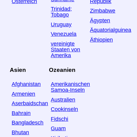
Österreich
Republik
Trinidad;
Zimbabwe
Tobago
Ägypten
Uruguay
Äquatorialguinea
Venezuela
Äthiopien
vereinigte
Staaten von
Amerika
Asien
Ozeanien
Afghanistan
Amerikanischen
Samoa-Inseln
Armenien
Australien
Aserbaidschan
Cookinseln
Bahrain
Fidschi
Bangladesch
Guam
Bhutan