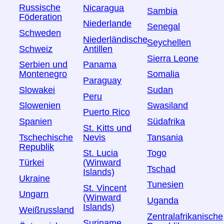
Russische
Nicaragua
Sambia
Föderation
Niederlande
Senegal
Schweden
Niederländische
Seychellen
Schweiz
Antillen
Sierra Leone
Serbien und
Panama
Montenegro
Somalia
Paraguay
Slowakei
Sudan
Peru
Slowenien
Swasiland
Puerto Rico
Spanien
Südafrika
St. Kitts und
Tschechische
Tansania
Nevis
Republik
Togo
St. Lucia
Türkei
(Winward
Tschad
Islands)
Ukraine
Tunesien
St. Vincent
Ungarn
(Winward
Uganda
Islands)
Weißrussland
Zentralafrikanische
Suriname