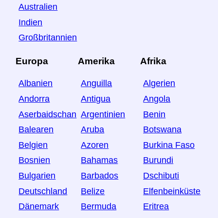
Australien
Indien
Großbritannien
Europa
Amerika
Afrika
Albanien
Anguilla
Algerien
Andorra
Antigua
Angola
Aserbaidschan
Argentinien
Benin
Balearen
Aruba
Botswana
Belgien
Azoren
Burkina Faso
Bosnien
Bahamas
Burundi
Bulgarien
Barbados
Dschibuti
Deutschland
Belize
Elfenbeinküste
Dänemark
Bermuda
Eritrea