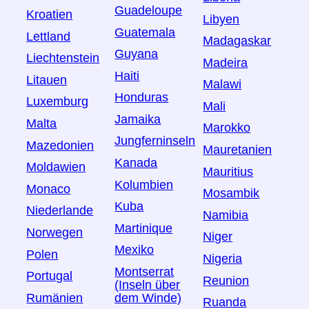
Guadeloupe
Kroatien
Libyen
Guatemala
Lettland
Madagaskar
Guyana
Liechtenstein
Madeira
Haiti
Litauen
Malawi
Honduras
Luxemburg
Mali
Jamaika
Malta
Marokko
Jungferninseln
Mazedonien
Mauretanien
Kanada
Moldawien
Mauritius
Kolumbien
Monaco
Mosambik
Kuba
Niederlande
Namibia
Martinique
Norwegen
Niger
Mexiko
Polen
Nigeria
Montserrat
Portugal
Reunion
(Inseln über
Rumänien
dem Winde)
Ruanda