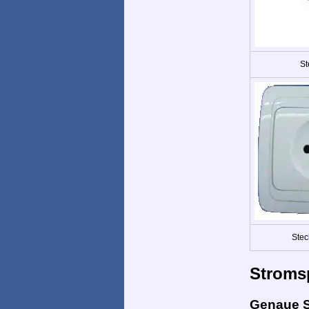
St
Stec
Stroms
Genaue 