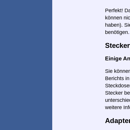
Perfekt! D
können nic
haben). Si
benötigen.
Stecker
Einige A
Sie können
Berichts i
Steckdosen
Stecker be
unterschie
weitere Inf
Adapte