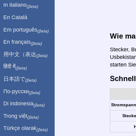
In italiano
(βeta)
En Català
Em português
(βeta)
Wie man
En français
(βeta)
Stecker, B
用中文（表达
(βeta)
Usbekistan
starten Si
हिंदी में
(βeta)
Schnell
日本語で
(βeta)
По-русски
(βeta)
Di indonesia
Stromspan
(βeta)
Trong việt
Stecke
(βeta)
H
Türkçe olarak
(βeta)