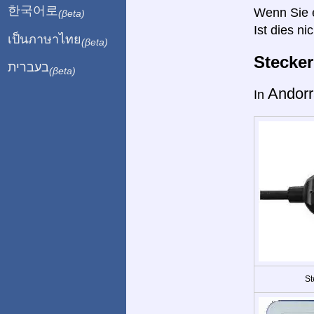
한국어로
Wenn Sie ei
(βeta)
Ist dies ni
เป็นภาษาไทย
(βeta)
Stecke
בעברית
(βeta)
Andor
In
St