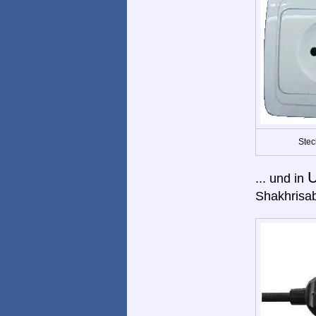
Stec
U
... und in
Shakhrisab