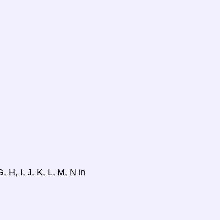
 H, I, J, K, L, M, N in