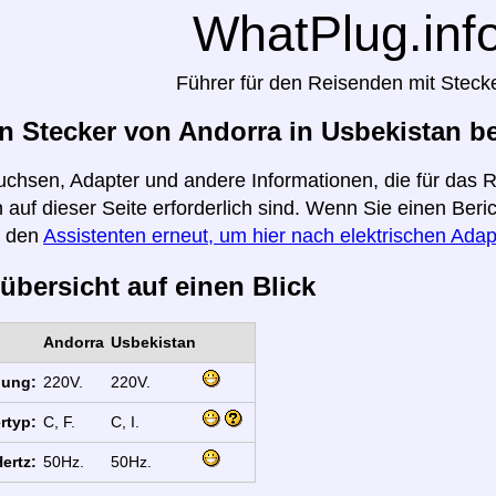
WhatPlug.inf
Führer für den Reisenden mit Steck
 Stecker von Andorra in Usbekistan b
uchsen, Adapter und andere Informationen, die für das 
 auf dieser Seite erforderlich sind. Wenn Sie einen Ber
e den
Assistenten erneut, um hier nach elektrischen Adap
übersicht auf einen Blick
Andorra
Usbekistan
nung:
220V.
220V.
rtyp:
C, F.
C, I.
ertz:
50Hz.
50Hz.