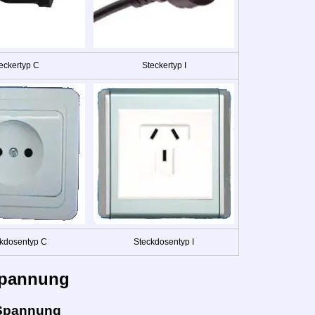
eckertyp C
Steckertyp I
kdosentyp C
Steckdosentyp I
pannung
Spannung