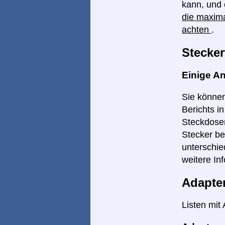
kann, und 
die maxim
achten
.
Stecker
Einige A
Sie können
Berichts i
Steckdosen
Stecker be
unterschie
weitere Inf
Adapte
Listen mit