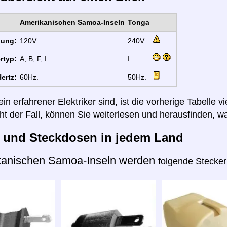
Amerikanischen Samoa-Inseln
Tonga
nung:
120V.
240V.
rtyp:
A, B, F, I.
I.
ertz:
60Hz.
50Hz.
n erfahrener Elektriker sind, ist die vorherige Tabelle vi
cht der Fall, können Sie weiterlesen und herausfinden, wa
r und Steckdosen in jedem Land
kanischen Samoa-Inseln werden
folgende Stecker