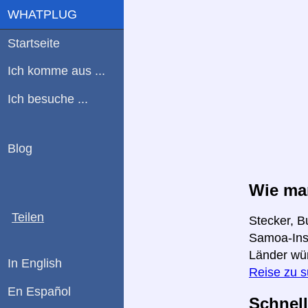
WHATPLUG
Startseite
Ich komme aus ...
Ich besuche ...
Blog
Wie ma
Teilen
Stecker, B
Samoa-Inse
Länder wü
In English
Reise zu 
En Español
Schnell