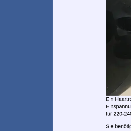
Ein Haartr
Einspannun
für 220-24
Sie benöti