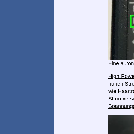
Eine autom
High-Pow
hohen Strö
wie Haart
Stromverso
Spannung