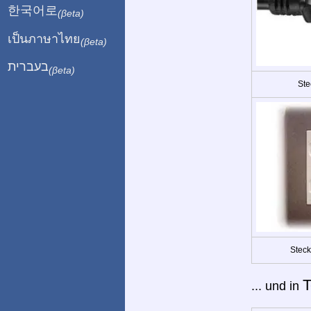
한국어로
(βeta)
เป็นภาษาไทย
(βeta)
בעברית
(βeta)
Ste
Steck
T
... und in