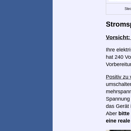
Ste
Stroms
Vorsicht
Ihre elekt
hat 240 Vol
Vorbereitu
Positiv zu
umschalten
mehrspannu
Spannung I
das Gerät 
Aber
bitt
eine real