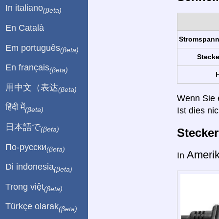
In italiano
(βeta)
En Català
Stromspan
Em português
(βeta)
Stecke
En français
(βeta)
H
用中文（表达
(βeta)
Wenn Sie ei
हिंदी में
Ist dies ni
(βeta)
日本語で
(βeta)
Stecke
По-русски
(βeta)
Ameri
In
Di indonesia
(βeta)
Trong việt
(βeta)
Türkçe olarak
(βeta)