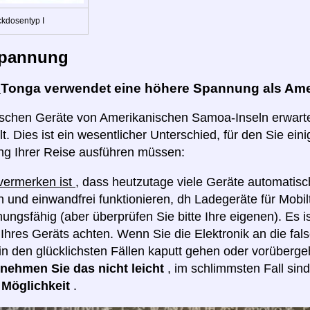
ckdosentyp I
pannung
:
Tonga verwendet eine höhere Spannung als Am
rischen Geräte von Amerikanischen Samoa-Inseln erwart
t. Dies ist ein wesentlicher Unterschied, für den Sie eini
ng Ihrer Reise ausführen müssen:
 vermerken ist
, dass heutzutage viele Geräte automatis
 und einwandfrei funktionieren, dh Ladegeräte für Mobilt
ngsfähig (aber überprüfen Sie bitte Ihre eigenen). Es i
hres Geräts achten. Wenn Sie die Elektronik an die fa
in den glücklichsten Fällen kaputt gehen oder vorüberge
e nehmen Sie das nicht leicht
, im schlimmsten Fall sin
e Möglichkeit
.