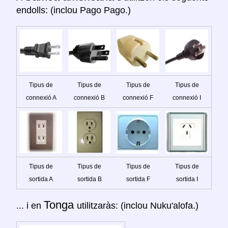
endolls: (inclou Pago Pago.)
Tipus de
Tipus de
Tipus de
Tipus de
connexió A
connexió B
connexió F
connexió I
Tipus de
Tipus de
Tipus de
Tipus de
sortida A
sortida B
sortida F
sortida I
Tonga
... i en
utilitzaràs: (inclou Nuku'alofa.)