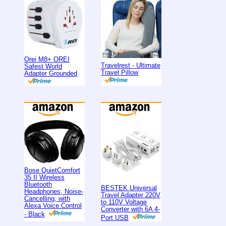
Orei M8+ OREI
Travelrest - Ultimate
Safest World
Travel Pillow
Adapter Grounded
Bose QuietComfort
35 II Wireless
Bluetooth
BESTEK Universal
Headphones, Noise-
Travel Adapter 220V
Cancelling, with
to 110V Voltage
Alexa Voice Control
Converter with 6A 4-
- Black
Port USB