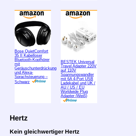
Bose QuietComfort
35 II Kabelloser
Bluetooth-Kopfhörer
BESTEK Universal
mit
Travel Adapter 220V
Geräuschunterdrückung
auf 110V
und Alexa-
Spannungswandler
Sprachsteuerung –
mit 6A 4-Port USB
Schwarz
Ladekabel und UK /
AU / US / EU
Worldwide Plug
Adapter (Weiß)
Hertz
Kein gleichwertiger Hertz