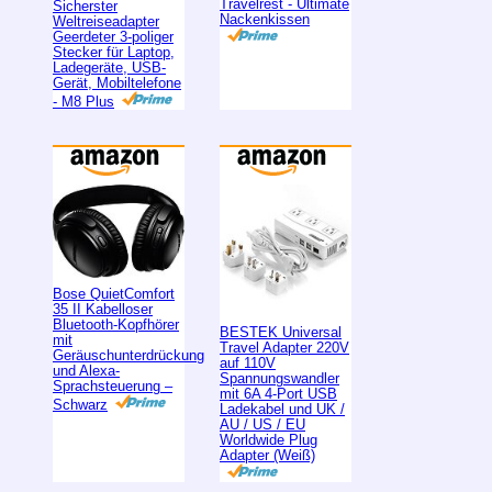
Travelrest - Ultimate
Sicherster
Nackenkissen
Weltreiseadapter
Geerdeter 3-poliger
Stecker für Laptop,
Ladegeräte, USB-
Gerät, Mobiltelefone
- M8 Plus
Bose QuietComfort
35 II Kabelloser
Bluetooth-Kopfhörer
BESTEK Universal
mit
Travel Adapter 220V
Geräuschunterdrückung
auf 110V
und Alexa-
Spannungswandler
Sprachsteuerung –
mit 6A 4-Port USB
Schwarz
Ladekabel und UK /
AU / US / EU
Worldwide Plug
Adapter (Weiß)