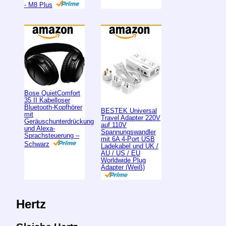
- M8 Plus
Bose QuietComfort
35 II Kabelloser
Bluetooth-Kopfhörer
BESTEK Universal
mit
Travel Adapter 220V
Geräuschunterdrückung
auf 110V
und Alexa-
Spannungswandler
Sprachsteuerung –
mit 6A 4-Port USB
Schwarz
Ladekabel und UK /
AU / US / EU
Worldwide Plug
Adapter (Weiß)
Hertz