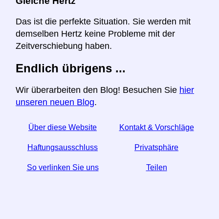
Gleiche Hertz
Das ist die perfekte Situation. Sie werden mit
demselben Hertz keine Probleme mit der
Zeitverschiebung haben.
Endlich übrigens ...
Wir überarbeiten den Blog! Besuchen Sie
hier
unseren neuen Blog
.
Über diese Website
Kontakt & Vorschläge
Haftungsausschluss
Privatsphäre
So verlinken Sie uns
Teilen
☆ Wenn Sie diesen Artikel nützlich finden, helfen Sie
uns, indem Sie ihn in den sozialen Medien teilen.
↬ Ein Link von Ihrer Website hilft auch.