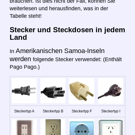
brauchen. Ist dies nicht der Fall, können Sie
weiterlesen und herausfinden, was in der
Tabelle steht!
Stecker und Steckdosen in jedem
Land
Amerikanischen Samoa-Inseln
In
werden
folgende Stecker verwendet: (Enthält
Pago Pago.)
Steckertyp A
Steckertyp B
Steckertyp F
Steckertyp I