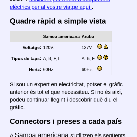
elèctrics per al vostre viatge aquí
.
Quadre ràpid a simple vista
Samoa americana
Aruba
Voltatge:
120V.
127V.
Tipus de taps:
A, B, F, I.
A, B, F.
Hertz:
60Hz.
60Hz.
Si sou un expert en electricitat, potser el gràfic
anterior és tot el que necessiteu. Si no és així,
podeu continuar llegint i descobrir què diu el
gràfic.
Connectors i preses a cada país
Samoa americana
A
s’utilitzen els següents