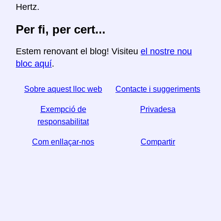
Hertz.
Per fi, per cert...
Estem renovant el blog! Visiteu
el nostre nou
bloc aquí
.
Sobre aquest lloc web
Contacte i suggeriments
Exempció de
Privadesa
responsabilitat
Com enllaçar-nos
Compartir
☆ Si trobeu útil aquest article, ajudeu-nos a compartir-
lo a les xarxes socials,
↬ també ens ajuda un enllaç del vostre lloc web.