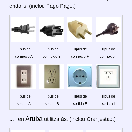
endolls: (inclou Pago Pago.)
Tipus de
Tipus de
Tipus de
Tipus de
connexió A
connexió B
connexió F
connexió I
Tipus de
Tipus de
Tipus de
Tipus de
sortida A
sortida B
sortida F
sortida I
Aruba
... i en
utilitzaràs: (inclou Oranjestad.)