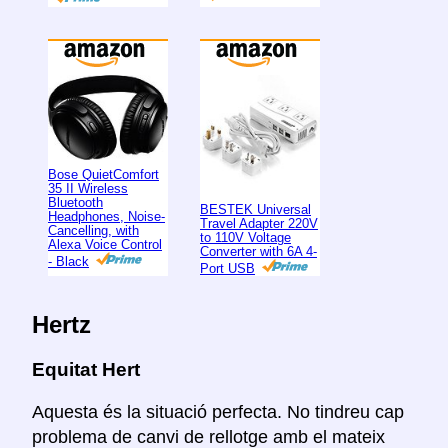
Bose QuietComfort
35 II Wireless
Bluetooth
BESTEK Universal
Headphones, Noise-
Travel Adapter 220V
Cancelling, with
to 110V Voltage
Alexa Voice Control
Converter with 6A 4-
- Black
Port USB
Hertz
Equitat Hert
Aquesta és la situació perfecta. No tindreu cap
problema de canvi de rellotge amb el mateix