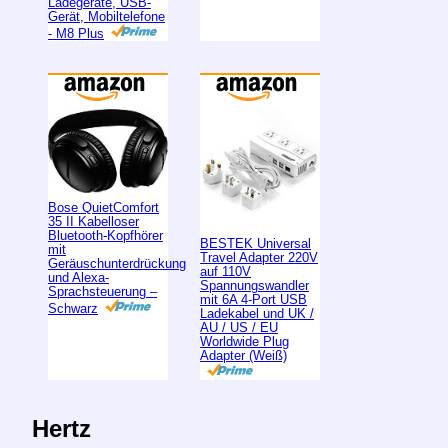
Ladegeräte, USB-
Gerät, Mobiltelefone
- M8 Plus
Bose QuietComfort
35 II Kabelloser
Bluetooth-Kopfhörer
BESTEK Universal
mit
Travel Adapter 220V
Geräuschunterdrückung
auf 110V
und Alexa-
Spannungswandler
Sprachsteuerung –
mit 6A 4-Port USB
Schwarz
Ladekabel und UK /
AU / US / EU
Worldwide Plug
Adapter (Weiß)
Hertz