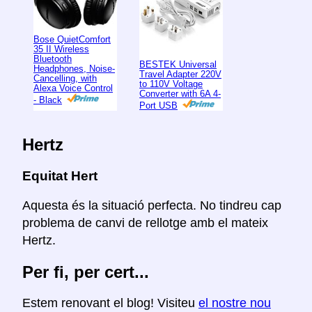
Bose QuietComfort
35 II Wireless
Bluetooth
BESTEK Universal
Headphones, Noise-
Travel Adapter 220V
Cancelling, with
to 110V Voltage
Alexa Voice Control
Converter with 6A 4-
- Black
Port USB
Hertz
Equitat Hert
Aquesta és la situació perfecta. No tindreu cap
problema de canvi de rellotge amb el mateix
Hertz.
Per fi, per cert...
Estem renovant el blog! Visiteu
el nostre nou