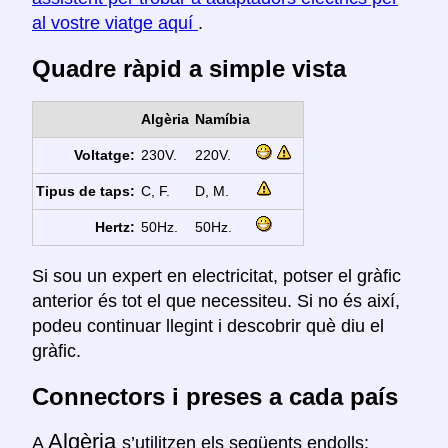
al vostre viatge aquí
.
Quadre ràpid a simple vista
Algèria
Namíbia
Voltatge:
230V.
220V.
Tipus de taps:
C, F.
D, M.
Hertz:
50Hz.
50Hz.
Si sou un expert en electricitat, potser el gràfic
anterior és tot el que necessiteu. Si no és així,
podeu continuar llegint i descobrir què diu el
gràfic.
Connectors i preses a cada país
Algèria
A
s’utilitzen els següents endolls: