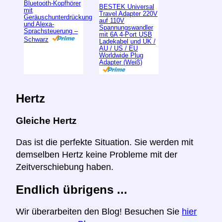
Bluetooth-Kopfhörer
BESTEK Universal
mit
Travel Adapter 220V
Geräuschunterdrückung
auf 110V
und Alexa-
Spannungswandler
Sprachsteuerung –
mit 6A 4-Port USB
Schwarz
Ladekabel und UK /
AU / US / EU
Worldwide Plug
Adapter (Weiß)
Hertz
Gleiche Hertz
Das ist die perfekte Situation. Sie werden mit
demselben Hertz keine Probleme mit der
Zeitverschiebung haben.
Endlich übrigens ...
Wir überarbeiten den Blog! Besuchen Sie
hier