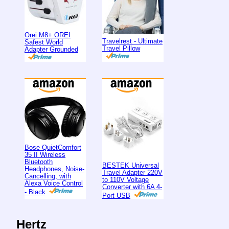
Orei M8+ OREI
Travelrest - Ultimate
Safest World
Travel Pillow
Adapter Grounded
Bose QuietComfort
35 II Wireless
Bluetooth
BESTEK Universal
Headphones, Noise-
Travel Adapter 220V
Cancelling, with
to 110V Voltage
Alexa Voice Control
Converter with 6A 4-
- Black
Port USB
Hertz