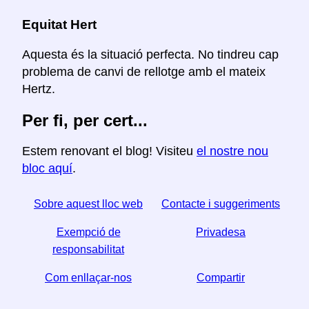
Equitat Hert
Aquesta és la situació perfecta. No tindreu cap
problema de canvi de rellotge amb el mateix
Hertz.
Per fi, per cert...
Estem renovant el blog! Visiteu
el nostre nou
bloc aquí
.
Sobre aquest lloc web
Contacte i suggeriments
Exempció de
Privadesa
responsabilitat
Com enllaçar-nos
Compartir
☆ Si trobeu útil aquest article, ajudeu-nos a compartir-