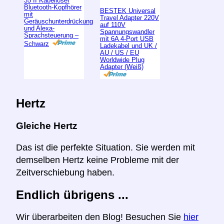
35 II Kabelloser
Bluetooth-Kopfhörer
BESTEK Universal
mit
Travel Adapter 220V
Geräuschunterdrückung
auf 110V
und Alexa-
Spannungswandler
Sprachsteuerung –
mit 6A 4-Port USB
Schwarz
Ladekabel und UK /
AU / US / EU
Worldwide Plug
Adapter (Weiß)
Hertz
Gleiche Hertz
Das ist die perfekte Situation. Sie werden mit
demselben Hertz keine Probleme mit der
Zeitverschiebung haben.
Endlich übrigens ...
Wir überarbeiten den Blog! Besuchen Sie
hier