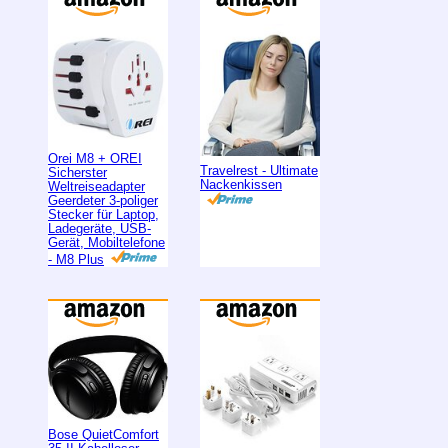
Orei M8 + OREI
Travelrest - Ultimate
Sicherster
Nackenkissen
Weltreiseadapter
Geerdeter 3-poliger
Stecker für Laptop,
Ladegeräte, USB-
Gerät, Mobiltelefone
- M8 Plus
Bose QuietComfort