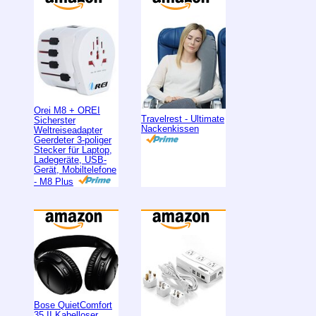
Orei M8 + OREI
Travelrest - Ultimate
Sicherster
Nackenkissen
Weltreiseadapter
Geerdeter 3-poliger
Stecker für Laptop,
Ladegeräte, USB-
Gerät, Mobiltelefone
- M8 Plus
Bose QuietComfort
35 II Kabelloser