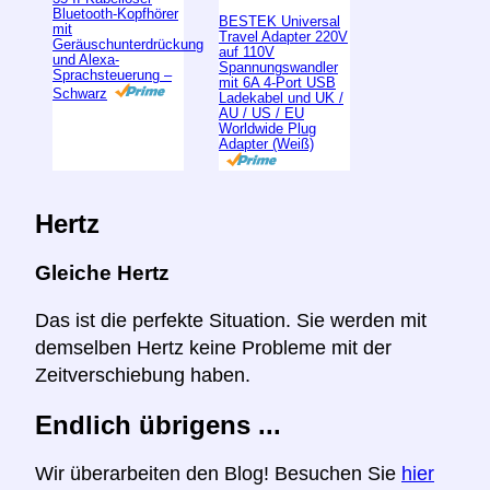
Bluetooth-Kopfhörer
BESTEK Universal
mit
Travel Adapter 220V
Geräuschunterdrückung
auf 110V
und Alexa-
Spannungswandler
Sprachsteuerung –
mit 6A 4-Port USB
Schwarz
Ladekabel und UK /
AU / US / EU
Worldwide Plug
Adapter (Weiß)
Hertz
Gleiche Hertz
Das ist die perfekte Situation. Sie werden mit
demselben Hertz keine Probleme mit der
Zeitverschiebung haben.
Endlich übrigens ...
Wir überarbeiten den Blog! Besuchen Sie
hier