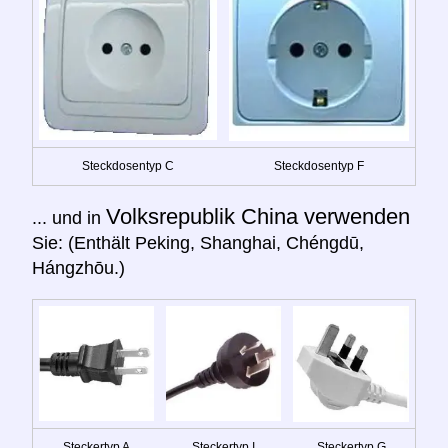
Steckdosentyp C
Steckdosentyp F
Volksrepublik China verwenden
... und in
Sie: (Enthält Peking, Shanghai, Chéngdū,
Hángzhōu.)
Steckertyp A
Steckertyp I
Steckertyp G