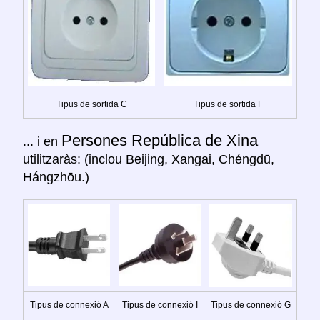
Tipus de sortida C
Tipus de sortida F
Persones República de Xina
... i en
utilitzaràs: (inclou Beijing, Xangai, Chéngdū,
Hángzhōu.)
Tipus de connexió A
Tipus de connexió I
Tipus de connexió G