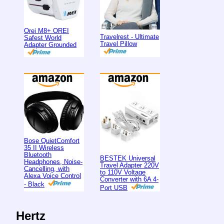
Orei M8+ OREI
Travelrest - Ultimate
Safest World
Travel Pillow
Adapter Grounded
Bose QuietComfort
35 II Wireless
Bluetooth
BESTEK Universal
Headphones, Noise-
Travel Adapter 220V
Cancelling, with
to 110V Voltage
Alexa Voice Control
Converter with 6A 4-
- Black
Port USB
Hertz