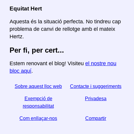
Equitat Hert
Aquesta és la situació perfecta. No tindreu cap
problema de canvi de rellotge amb el mateix
Hertz.
Per fi, per cert...
Estem renovant el blog! Visiteu
el nostre nou
bloc aquí
.
Sobre aquest lloc web
Contacte i suggeriments
Exempció de
Privadesa
responsabilitat
Com enllaçar-nos
Compartir
☆ Si trobeu útil aquest article, ajudeu-nos a compartir-