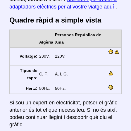
adaptadors elèctrics per al vostre viatge aquí
.
Quadre ràpid a simple vista
Persones República de
Algèria
Xina
Voltatge:
230V.
220V.
Tipus de
C, F.
A, I, G.
taps:
Hertz:
50Hz.
50Hz.
Si sou un expert en electricitat, potser el gràfic
anterior és tot el que necessiteu. Si no és així,
podeu continuar llegint i descobrir què diu el
gràfic.