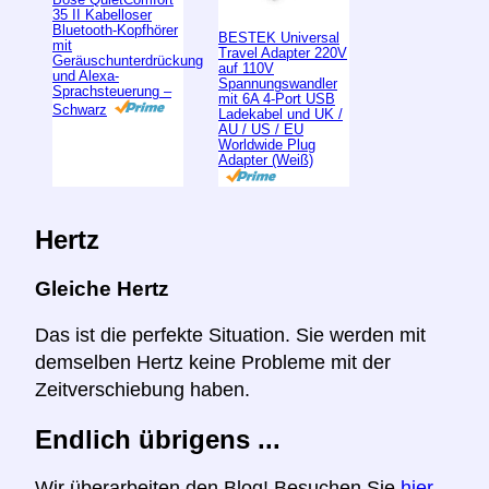
35 II Kabelloser
Bluetooth-Kopfhörer
BESTEK Universal
mit
Travel Adapter 220V
Geräuschunterdrückung
auf 110V
und Alexa-
Spannungswandler
Sprachsteuerung –
mit 6A 4-Port USB
Schwarz
Ladekabel und UK /
AU / US / EU
Worldwide Plug
Adapter (Weiß)
Hertz
Gleiche Hertz
Das ist die perfekte Situation. Sie werden mit
demselben Hertz keine Probleme mit der
Zeitverschiebung haben.
Endlich übrigens ...
Wir überarbeiten den Blog! Besuchen Sie
hier