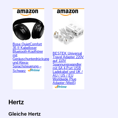
Bose QuietComfort
35 II Kabelloser
Bluetooth-Kopfhörer
BESTEK Universal
mit
Travel Adapter 220V
Geräuschunterdrückung
auf 110V
und Alexa-
Spannungswandler
Sprachsteuerung –
mit 6A 4-Port USB
Schwarz
Ladekabel und UK /
AU / US / EU
Worldwide Plug
Adapter (Weiß)
Hertz
Gleiche Hertz