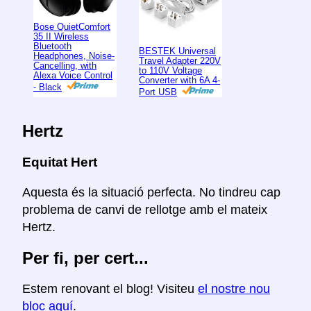
Bose QuietComfort
35 II Wireless
Bluetooth
BESTEK Universal
Headphones, Noise-
Travel Adapter 220V
Cancelling, with
to 110V Voltage
Alexa Voice Control
Converter with 6A 4-
- Black
Port USB
Hertz
Equitat Hert
Aquesta és la situació perfecta. No tindreu cap
problema de canvi de rellotge amb el mateix
Hertz.
Per fi, per cert...
Estem renovant el blog! Visiteu
el nostre nou
bloc aquí
.