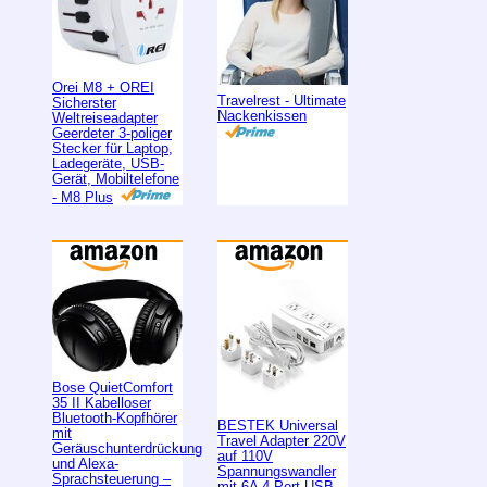
Orei M8 + OREI
Travelrest - Ultimate
Sicherster
Nackenkissen
Weltreiseadapter
Geerdeter 3-poliger
Stecker für Laptop,
Ladegeräte, USB-
Gerät, Mobiltelefone
- M8 Plus
Bose QuietComfort
35 II Kabelloser
Bluetooth-Kopfhörer
BESTEK Universal
mit
Travel Adapter 220V
Geräuschunterdrückung
auf 110V
und Alexa-
Spannungswandler
Sprachsteuerung –
mit 6A 4-Port USB