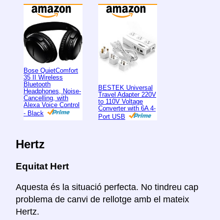
Bose QuietComfort
35 II Wireless
Bluetooth
BESTEK Universal
Headphones, Noise-
Travel Adapter 220V
Cancelling, with
to 110V Voltage
Alexa Voice Control
Converter with 6A 4-
- Black
Port USB
Hertz
Equitat Hert
Aquesta és la situació perfecta. No tindreu cap
problema de canvi de rellotge amb el mateix
Hertz.