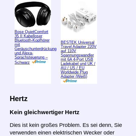
Bose QuietComfort
35 II Kabelloser
Bluetooth-Kopfhörer
BESTEK Universal
mit
Travel Adapter 220V
Geräuschunterdrückung
auf 110V
und Alexa-
Spannungswandler
Sprachsteuerung –
mit 6A 4-Port USB
Schwarz
Ladekabel und UK /
AU / US / EU
Worldwide Plug
Adapter (Weiß)
Hertz
Kein gleichwertiger Hertz
Dies ist kein großes Problem. Es sei denn, Sie
verwenden einen elektrischen Wecker oder