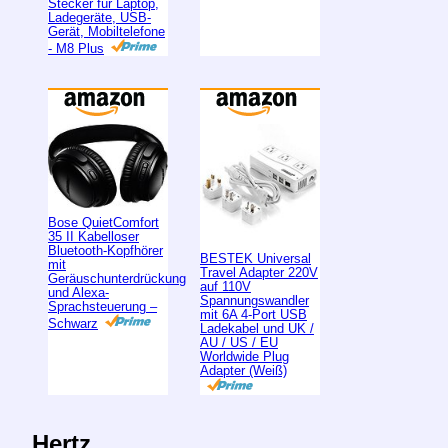
Stecker für Laptop,
Ladegeräte, USB-
Gerät, Mobiltelefone
- M8 Plus
Bose QuietComfort
35 II Kabelloser
Bluetooth-Kopfhörer
BESTEK Universal
mit
Travel Adapter 220V
Geräuschunterdrückung
auf 110V
und Alexa-
Spannungswandler
Sprachsteuerung –
mit 6A 4-Port USB
Schwarz
Ladekabel und UK /
AU / US / EU
Worldwide Plug
Adapter (Weiß)
Hertz