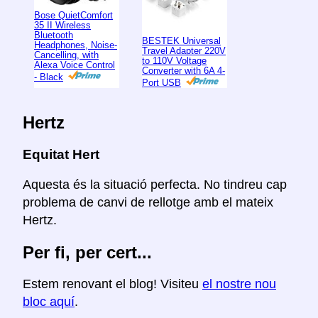
Bose QuietComfort
35 II Wireless
Bluetooth
BESTEK Universal
Headphones, Noise-
Travel Adapter 220V
Cancelling, with
to 110V Voltage
Alexa Voice Control
Converter with 6A 4-
- Black
Port USB
Hertz
Equitat Hert
Aquesta és la situació perfecta. No tindreu cap
problema de canvi de rellotge amb el mateix
Hertz.
Per fi, per cert...
Estem renovant el blog! Visiteu
el nostre nou
bloc aquí
.